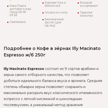
Картами Visa и
Большой
Нова Пошта
Mastercard
ассортимент
доставит в ваш
город 08.08-
Оплата по счету
Гарантия
09.08
качества
Безналичный
Самовывоз
расчет (для
юр.лиц)
Подробнее о Кофе в зёрнах Illy Macinato
Espresso ж/б 250г
Illy Macinato Espresso
состоит из 9 сортов арабики и
зерна самого отборного качества, что позволяет
добиться идеального баланса вкуса и аромата. Средняя
степень обжарки зерна позволяет сохранить и
максимально раскрыть вкус классического итальянского
эспрессо с легкой кислинкой и шоколадным
послевкусием, а уникальный метод хранения