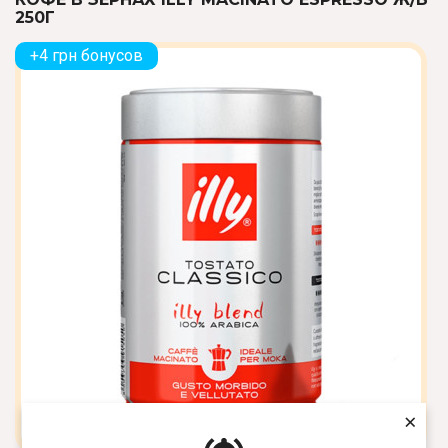
250Г
+4 грн бонусов
×