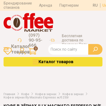
Брендирование
Аренда
Партнерам
RU
U
стаканов
(097)
Бесплатная
90-95-
доставка по
Кривому Рогу
666
Каталог
0
товаров
Каталог товаров
Главная
Кофе
Кофе в зернах
Кофе в зернах
Кофе в зёрнах Illy Macinato Espresso ж/б 250г
КОФЕ В ЗЁРНАХ ILLY MACINATO ESPRESSO Ж/Б