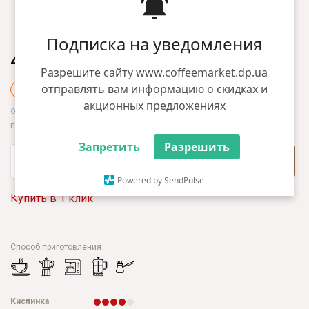
Подписка на уведомления
451.00 грн
Разрешите сайту www.coffeemarket.dp.ua
отправлять вам информацию о скидках и
+4 грн бонусов
акционных предложениях
387.00 грн
Оптом:
при общей сумме заказа от 5000 грн
Запретить
Разрешить
+
В корзину
-
Powered by SendPulse
Купить в 1 клик
Способ приготовления
Кислинка