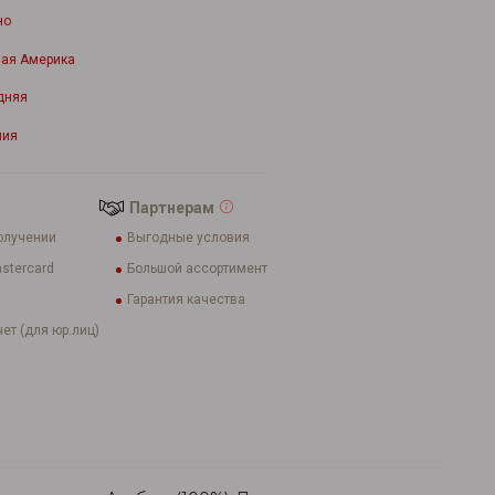
но
ая Америка
дняя
лия
Партнерам
олучении
Выгодные условия
stercard
Большой ассортимент
Гарантия качества
ет (для юр.лиц)