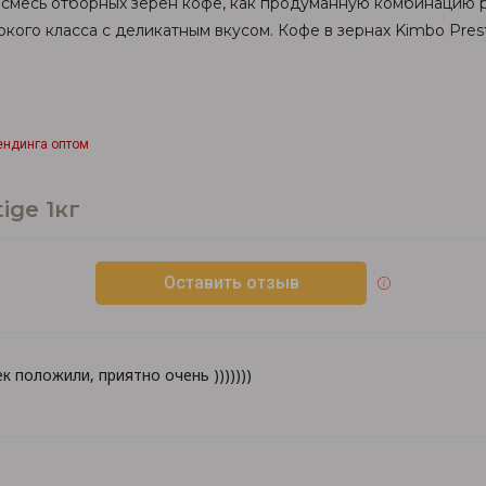
 смесь отборных зёрен кофе, как продуманную комбинацию 
окого класса с деликатным вкусом. Кофе в зернах Kimbo Pre
ендинга оптом
ige 1кг
Оставить отзыв
к положили, приятно очень )))))))