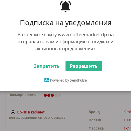
1380.00 грн
Нет в наличии
+ 1 грн бонусов, за каждые 100
Подписка на уведомления
грн покупки
1183.00 грн
Оптом:
Разрешите сайту www.coffeemarket.dp.ua
при общей сумме заказа от 5000 грн
отправлять вам информацию о скидках и
акционных предложениях
Способ приготовления
Запретить
Разрешить
Кислинка
Аромат
Powered by SendPulse
Крепость
Насыщенность
Бренд
Kim
Войти в кабинет
для оформления оптового заказа
Состав
100
Фасовка
1кг