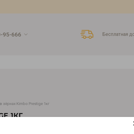
0-95-666
Бесплатная д
в зёрнах Kimbo Prestige 1кг
GE 1КГ
Артикул:
808