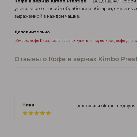
Кофе в зёрнах Kimbo Prestige
- представляет собой
уникального способа обработки и обжарки, смесь выс
выраженной в каждой чашке.
Дополнительно
обжарка кофе Киев
,
кофе в зернах купить
,
капсулы кофе
,
кофе для в
Отзывы о Кофе в зёрнах Kimbo Prest
Ника
доставили бістро, подароче