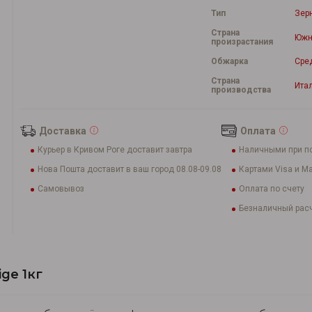
Тип
Зер
Страна
Южн
произрастания
Обжарка
Сре
Страна
Ита
производства
Доставка
Оплата
Курьер в Кривом Роге доставит завтра
Наличными при п
Нова Пошта доставит в ваш город 08.08-09.08
Картами Visa и Ma
Самовывоз
Оплата по счету
Безналичный расч
ge 1кг