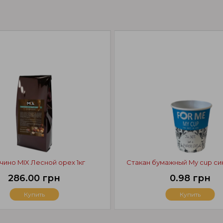
чино MIX Лесной орех 1кг
Стакан бумажный My cup си
286.00 грн
0.98 грн
Купить
Купить