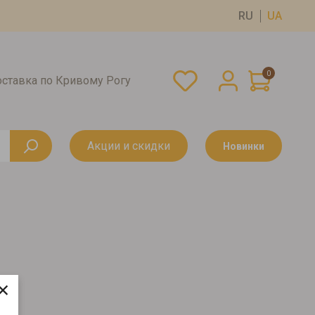
RU
UA
0
оставка по Кривому Рогу
Акции и скидки
Новинки
×