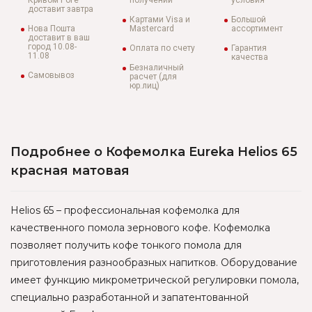
Кривом Роге
получении
условия
доставит завтра
Картами Visa и
Большой
Нова Пошта
Mastercard
ассортимент
доставит в ваш
город 10.08-
Оплата по счету
Гарантия
11.08
качества
Безналичный
Самовывоз
расчет (для
юр.лиц)
Подробнее о Кофемолка Eureka Helios 65
красная матовая
Helios 65 – профессиональная кофемолка для
качественного помола зернового кофе. Кофемолка
позволяет получить кофе тонкого помола для
приготовления разнообразных напитков. Оборудование
имеет функцию микрометрической регулировки помола,
специально разработанной и запатентованной