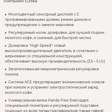
компанией Eureka.
Многоцветный сенсорный дисплей с 3
программированными дозами, режим домола и
предупреждение о замене жерновов.
Регулируемый носик дозировки, для лучшей подачи
молотого кофе, и съемный, для быстрой чистки;
Дозировка “High Speed”: новый
высокопроизводительный двигатель, в сочетании с
жерновами со специальной конструкцией,
обеспечивает высокую производительность (3.5 – 5 г/с)
Запатентованная микрометрическая регулировка
помола
Система ACE предотвращает возникновение комков
при помоле и устраняет электростатический заряд
молотого кофе.
Универсальная вилка Hands-Free благодаря
специальной геометрии и регулируемой подставке
подходит ко всем типам портафильтров (также naked).