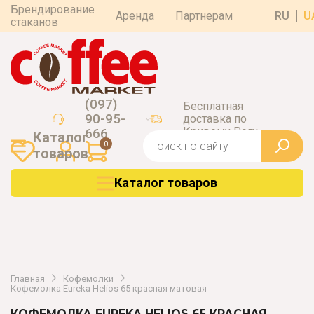
Брендирование
Аренда
Партнерам
RU
U
стаканов
(097)
Бесплатная
90-95-
доставка по
Кривому Рогу
666
Каталог
0
товаров
Каталог товаров
Главная
Кофемолки
Кофемолка Eureka Helios 65 красная матовая
КОФЕМОЛКА EUREKA HELIOS 65 КРАСНАЯ