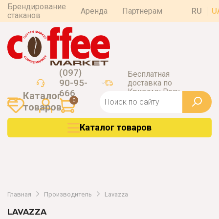
Брендирование
Аренда
Партнерам
RU
U
стаканов
(097)
Бесплатная
90-95-
доставка по
Кривому Рогу
666
Каталог
0
товаров
Каталог товаров
Главная
Производитель
Lavazza
LAVAZZA