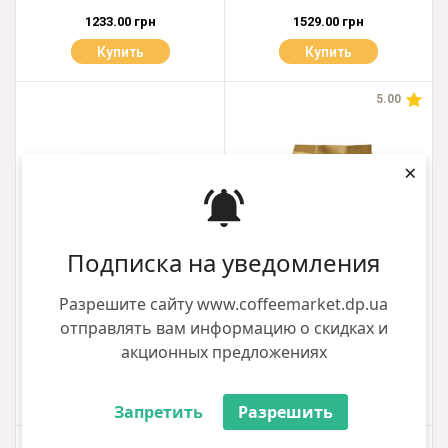
1233.00 грн
1529.00 грн
Купить
Купить
5.00
×
Подписка на уведомления
Разрешите сайту www.coffeemarket.dp.ua
Кофе в зёрнах Lavazza Gran
Кофе в зёрнах Lavazza Qualita
отправлять вам информацию о скидках и
Espresso 1кг
Oro 1кг
акционных предложениях
1332.00 грн
1532.00 грн
Купить
Купить
Запретить
Разрешить
5.00
5.00