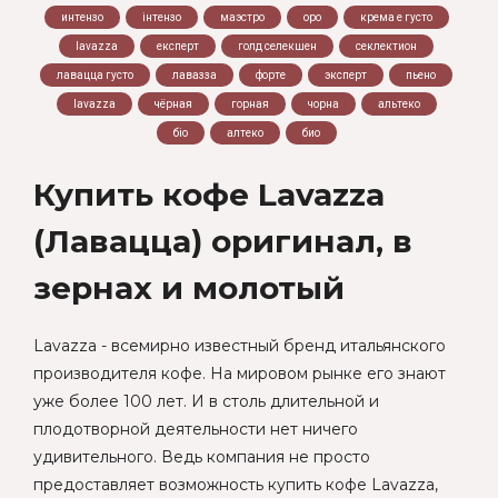
интензо
інтензо
маэстро
оро
крема е густо
lavazza
експерт
голд селекшен
секлектион
лавацца густо
лавазза
форте
эксперт
пьено
lavazza
чёрная
горная
чорна
альтеко
біо
алтеко
био
Купить кофе Lavazza
(Лавацца) оригинал, в
зернах и молотый
Lavazza - всемирно известный бренд итальянского
производителя кофе. На мировом рынке его знают
уже более 100 лет. И в столь длительной и
плодотворной деятельности нет ничего
удивительного. Ведь компания не просто
предоставляет возможность купить кофе Lavazza,