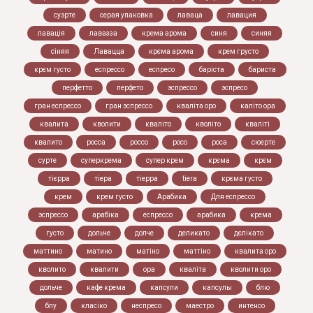
суэрте
серая упаковка
лаваца
лавация
лавація
лавазза
крема арома
синя
синяя
сіняя
Лавацца
крєма арома
крем грусто
крєм густо
еспрессо
еспресо
баріста
бариста
перфетто
перфето
эспрессо
эспресо
гран еспрессо
гран эспрессо
кваліта оро
каліто ора
квалита
кволити
кваліто
кволіто
кваліті
квалито
росса
россо
росо
роса
сюерте
сурте
cуперкрема
супер крем
крєма
крєм
тієрра
тіера
тіерра
tiera
крєма густо
крем
крем густо
Арабика
Для еспрессо
эспрессо
арабіка
еспрессо
арабика
крема
густо
дольче
долче
деликато
дєлікато
маттино
матино
матіно
маттіно
квалита оро
кволито
квалити
ора
кваліта
кволити оро
дольче
кафе крема
капсули
капсулы
блю
блу
класіко
неспресо
маестро
интенсо