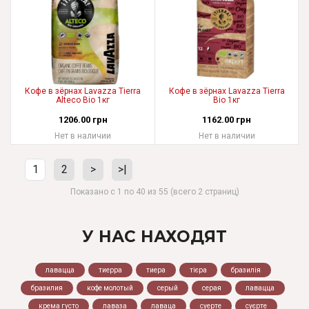
Кофе в зёрнах Lavazza Tierra
Кофе в зёрнах Lavazza Tierra
Alteco Bio 1кг
Bio 1кг
1206.00 грн
1162.00 грн
Нет в наличии
Нет в наличии
1
2
>
>|
Показано с 1 по 40 из 55 (всего 2 страниц)
У НАС НАХОДЯТ
лавацца
тиерра
тиера
тієра
бразилія
бразилия
кофе молотый
серый
серая
лавацца
крема густо
лаваза
лаваца
суерте
суєрте