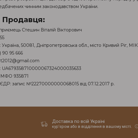
редбачених чинним законодавством України.
 Продавця:
приємець Стешин Віталій Вікторович
55
Україна, 50081, Дніпропетровська обл., місто Кривий Ріг,
 90 95 666
ket2012@gmail.com
к: UA679358710000067324000035633
, МФО 935871
ЄДР: запис №22270000000068015 від 07.12.2017 р.
Доставка по всій Україні
кур'єром або в відділення в вашому місті.