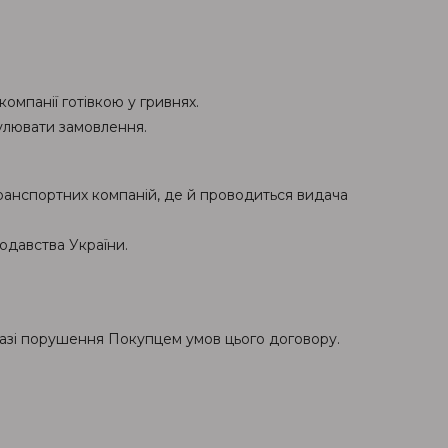
омпанії готівкою у гривнях.
улювати замовлення.
транспортних компаній, де й проводиться видача
одавства України.
азі порушення Покупцем умов цього договору.