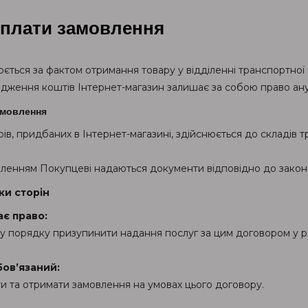
плати замовлення
ється за фактом отримання товару у відділенні транспортної к
одження коштів Інтернет-магазин залишає за собою право ан
амовлення
ів, придбаних в Інтернет-магазині, здійснюється до складів 
вленням Покупцеві надаються документи відповідно до закон
ки сторін
ає право:
у порядку призупинити надання послуг за цим договором у р
бов’язаний:
и та отримати замовлення на умовах цього договору.