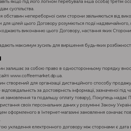
навіть якщо під його логіном перебувала інша особа) третім 
дам суспільства.
ня обставин непереборної сили сторони звільняються від вик
 для цілей цього Договору розуміються події надзвичайного,
оджають виконанню цього Договору, настання яких Сторони 
дають максимум зусиль для вирішення будь-яких розбіжност
и
азин залишає за собою право в односторонньому порядку внос
 сайті www.coffeemarket.dp.ua.
азин створений для організації дистанційного способу продажу
 відповідальність за достовірність інформації, зазначеної пі
я замовлення та подальшу оплату товару), Покупець надає П
ористання своїх персональних даних у розумінні Закону Украї
цем оформленого в Інтернет-магазині замовлення означає по
.
тою укладення електронного договору між сторонами є дата п