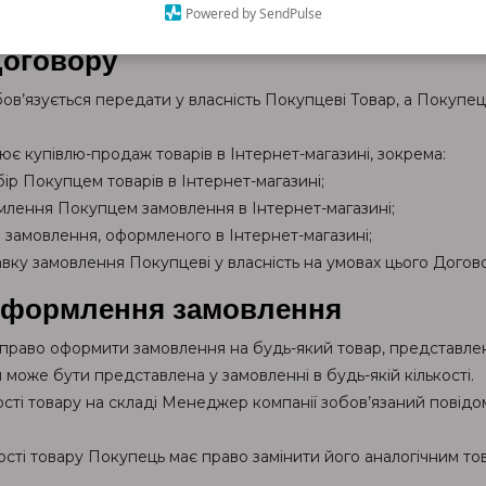
Powered by SendPulse
Договору
в’язується передати у власність Покупцеві Товар, а Покупец
ює купівлю-продаж товарів в Інтернет-магазині, зокрема:
ір Покупцем товарів в Інтернет-магазині;
млення Покупцем замовлення в Інтернет-магазині;
 замовлення, оформленого в Інтернет-магазині;
авку замовлення Покупцеві у власність на умовах цього Догов
оформлення замовлення
раво оформити замовлення на будь-який товар, представлени
може бути представлена у замовленні в будь-якій кількості.
ності товару на складі Менеджер компанії зобов’язаний пові
ності товару Покупець має право замінити його аналогічним то