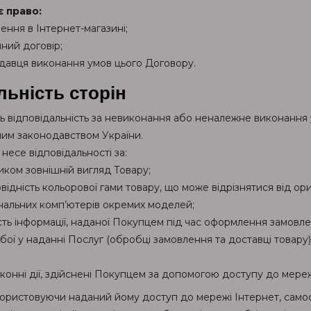
є право:
ення в Інтернет-магазині;
ний договір;
одавця виконання умов цього Договору.
льність сторін
 відповідальність за невиконання або неналежне виконання
им законодавством України.
есе відповідальності за:
иком зовнішній вигляд Товару;
відність кольорової гами товару, що може відрізнятися від о
нальних комп’ютерів окремих моделей;
ність інформації, наданої Покупцем під час оформлення замовле
ебої у наданні Послуг (обробці замовлення та доставці товару
аконні дії, здійснені Покупцем за допомогою доступу до мереж
ористовуючи наданий йому доступ до мережі Інтернет, самост