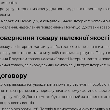
комерцію».
 ресурсу Інтернет-магазину для попереднього перегляду тов
овним.
що надається Покупцем, є конфіденційною. Інтернет-магазин 
овлення, надсилання повідомлень Покупцю, доставки товару
овернення товару належної якості
товару до Інтернет-магазину здійснюється згідно з чинним за
товару до Інтернет-магазину здійснюється за рахунок Покупця
рнення Покупцем товару належної якості Інтернет-магазин пов
ення товару, за вирахуванням компенсації витрат Інтернет-ма
 договору
 договір вважається укладеним з моменту отримання особою, я
йняття цієї пропозиції у порядку, визначеному частиною шосто
ня строку дії цей Договір може бути розірваний за взаємною з
я грошових коштів.
ть право розірвати цей Договір в односторонньому порядку у 