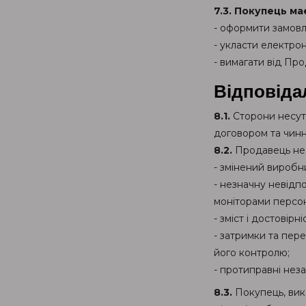
7.3. Покупець ма
- оформити замовл
- укласти електрон
- вимагати від Пр
Відповіда
8.1.
Сторони несуть
договором та чинн
8.2.
Продавець не н
- змінений виробн
- незначну невідпо
моніторами персо
- зміст і достовір
- затримки та пер
його контролю;
- протиправні нез
8.3.
Покупець, вик