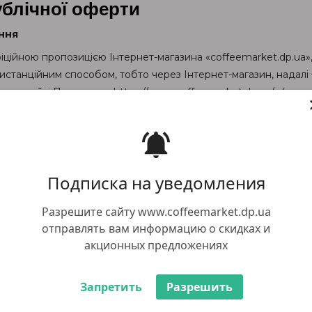
ублічної оферти
ння
ційною пропозицією Інтернет-магазина «coffeemarket.dp.ua», 
истанційним способом, тобто через Інтернет-магазин, надалі 
рнет-сайті Продавця: «https://www.coffeemarket.dp.ua/» (надал
го та безумовного прийняття Покупцем пропозиції Продавця 
важається факт оплати Покупцем замовлення на умовах цього 
одавц
а визначення
Подписка на уведомления
якщо контекст не вимагає іншого, наведені нижче терміни мают
Разрешите сайту www.coffeemarket.dp.ua
, аксесуари, комплектуючі та супровідні предмети;
отправлять вам информацию о скидках и
зин»
— відповідно до Закону України «Про електронну комерцію
акционных предложениях
и шляхом укладення електронного правочину;
омпанія, що реалізує товари, представлені на Інтернет-сайті;
Запретить
Разрешить
зична особа, яка уклала з Продавцем Договір на умовах, вик
вибір окремих позицій із переліку товарів, зазначених Пок