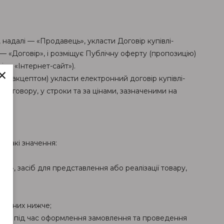
надалі — «Продавець», укласти Договір купівлі-
— «Договір», і розміщує Публічну оферту (пропозицію)
і — «Інтернет-сайт»).
×
(акцептом) укласти електронний договір купівлі-
Договору, у строки та за цінами, зазначеними на
ь такі значення:
», засіб для представлення або реалізації товару,
ладених нижче;
упцем під час оформлення замовлення та проведення