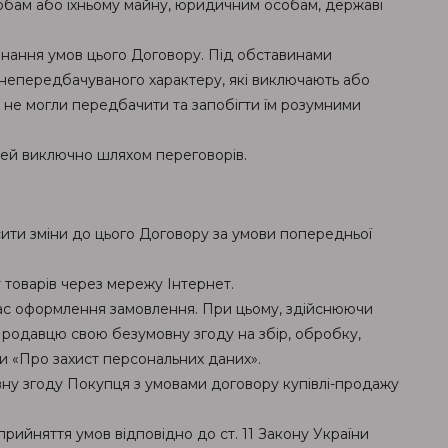
особам або їхньому майну, юридичним особам, державі
онання умов цього Договору. Під обставинами
 непередбачуваного характеру, які виключають або
не могли передбачити та запобігти їм розумними
ей виключно шляхом переговорів.
ити зміни до цього Договору за умови попередньої
 товарів через мережу Інтернет.
д час оформлення замовлення. При цьому, здійснюючи
родавцю свою безумовну згоду на збір, обробку,
ни «Про захист персональних даних».
вну згоду Покупця з умовами договору купівлі-продажу
рийняття умов відповідно до ст. 11 Закону України