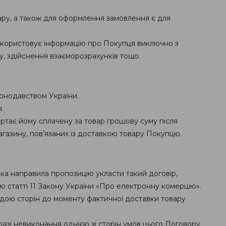
ару, а також для оформлення замовлення є для
використовує інформацію про Покупця виключно з
, здійснення взаєморозрахунків тощо.
конодавством України.
.
ертає йому сплачену за товар грошову суму після
газину, пов’язаних із доставкою товару Покупцю.
ка направила пропозицію укласти такий договір,
ю статті 11 Закону України «Про електронну комерцію».
годою сторін до моменту фактичної доставки товару
разі невиконання однією зі сторін умов цього Договору