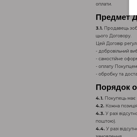
оплати.
Предмет 
3.1.
Продавець зобо
цього Договору.
Цей Договір регул
- добровільний виб
- самостійне офор
- оплату Покупцем
- обробку та дост
Порядок 
4.1.
Покупець має п
4.2.
Кожна позиція 
4.3.
У разі відсут
поштою).
4.4.
У разі відсут
замовлення.