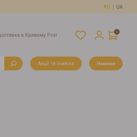
RU
UA
0
оставка в Кривому Розі
Акції та знижки
Новинки