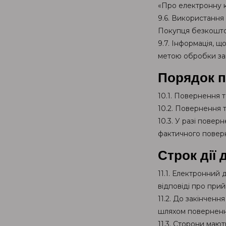
«Про електронну 
9.6. Використання
Покупця безкошт
9.7. Інформація, 
метою обробки зам
Порядок п
10.1. Повернення 
10.2. Повернення 
10.3. У разі пове
фактичного поверн
Строк дії
11.1. Електронний
відповіді про при
11.2. До закінчен
шляхом поверненн
11.3. Сторони маю