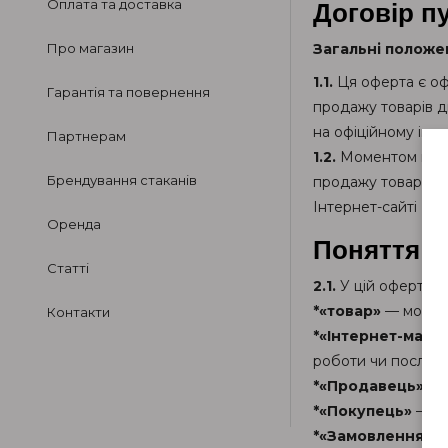
Оплата та доставка
Договір п
Про магазин
Загальні положе
1.1.
Ця оферта є офі
Гарантія та повернення
продажу товарів д
на офіційному інте
Партнерам
1.2.
Моментом повно
Брендування стаканів
продажу товарів в
Інтернет-сайті Пр
Оренда
Поняття т
Статті
2.1.
У цій оферті, 
*«товар»
— моделі
Контакти
*«Інтернет-мага
роботи чи послуг
*«Продавець»
— к
*«Покупець»
— фі
*«Замовлення»
— 