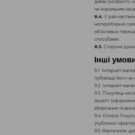
діями (особисто, 
чи моральним заса
8.4.
У разі настан
непереборної сили
об’єктивно перешк
способами.
8.5.
Сторони докла
Інші умов
9.1. Інтернет-маг
публікації його на
9.2. Інтернет-маг
9.3. Покупець несе
акцепт (оформленн
зберігання та вик
9.4. Оплата Покуп
(публічної оферти)
9.5. Фактичною да