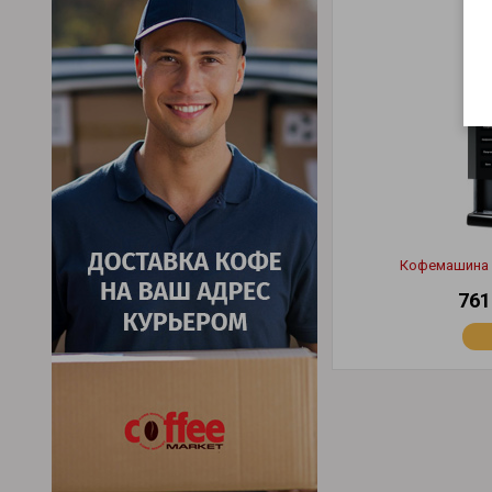
Кофемашина S
761