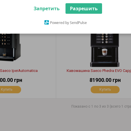
Запретить
Разрешить
Powered by SendPulse
aeco IperAutomatica
Кавомашина Saeco Phedra EVO Cap
00.00 грн
81900.00 грн
Купить
Купить
Показано с 1 по 3 из 3 (всего 1 стр