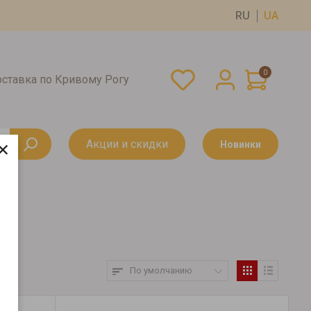
RU
UA
0
оставка по Кривому Рогу
×
Акции и скидки
Новинки
По умолчанию