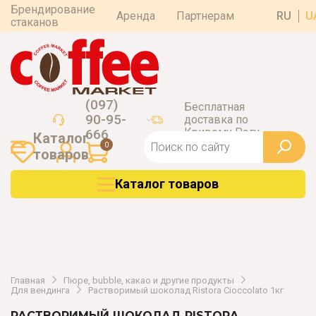
Брендирование
Аренда
Партнерам
RU
U
стаканов
(097)
Бесплатная
90-95-
доставка по
Кривому Рогу
666
Каталог
0
товаров
Каталог товаров
Главная
Пюре, bubble, какао и другие продукты
Для вендинга
Растворимый шоколад Ristora Cioccolato 1кг
РАСТВОРИМЫЙ ШОКОЛАД RISTORA