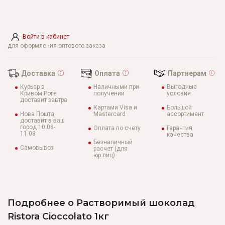
Войти в кабинет
для оформления оптового заказа
Доставка
Оплата
Партнерам
Курьер в
Наличными при
Выгодные
Кривом Роге
получении
условия
доставит завтра
Картами Visa и
Большой
Нова Пошта
Mastercard
ассортимент
доставит в ваш
город 10.08-
Оплата по счету
Гарантия
11.08
качества
Безналичный
Самовывоз
расчет (для
юр.лиц)
Подробнее о Растворимый шоколад
Ristora Cioccolato 1кг