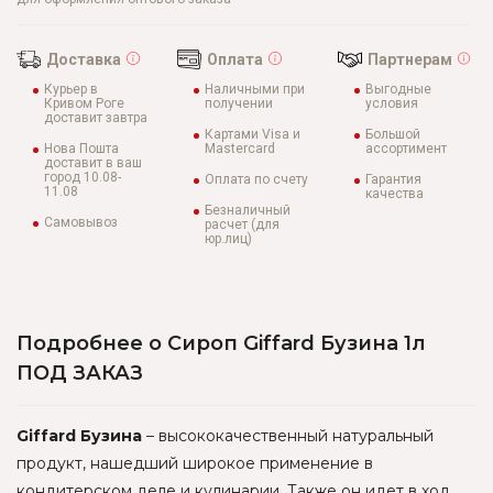
Доставка
Оплата
Партнерам
Курьер в
Наличными при
Выгодные
Кривом Роге
получении
условия
доставит завтра
Картами Visa и
Большой
Нова Пошта
Mastercard
ассортимент
доставит в ваш
город 10.08-
Оплата по счету
Гарантия
11.08
качества
Безналичный
Самовывоз
расчет (для
юр.лиц)
Подробнее о Сироп Giffard Бузина 1л
ПОД ЗАКАЗ
Giffard Бузина
– высококачественный натуральный
продукт, нашедший широкое применение в
кондитерском деле и кулинарии. Также он идет в ход