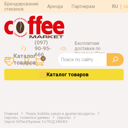
Брендирование
Аренда
Партнерам
RU
U
стаканов
(097)
Бесплатная
90-95-
доставка по
Кривому Рогу
666
Каталог
0
товаров
Каталог товаров
Главная
Пюре, bubble, какао и другие продукты
Сиропы, топинги и джемы
Сиропы
Сироп Giffard Бузина 1л ПОД ЗАКАЗ