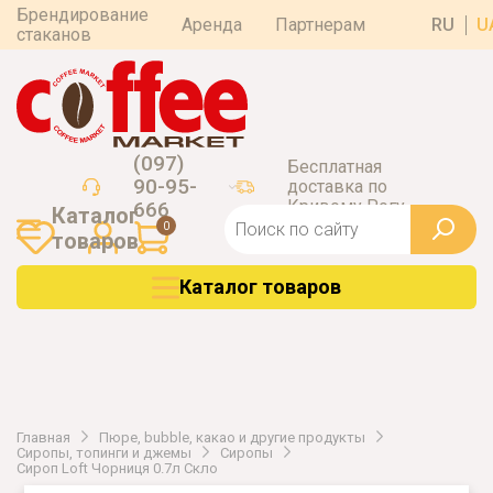
Брендирование
Аренда
Партнерам
RU
U
стаканов
(097)
Бесплатная
90-95-
доставка по
Кривому Рогу
666
Каталог
0
товаров
Каталог товаров
Главная
Пюре, bubble, какао и другие продукты
Сиропы, топинги и джемы
Сиропы
Сироп Loft Чорниця 0.7л Скло