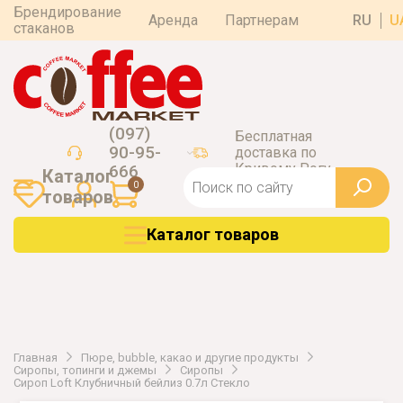
Брендирование
Аренда
Партнерам
RU
U
стаканов
(097)
Бесплатная
90-95-
доставка по
Кривому Рогу
666
Каталог
0
товаров
Каталог товаров
Главная
Пюре, bubble, какао и другие продукты
Сиропы, топинги и джемы
Сиропы
Сироп Loft Клубничный бейлиз 0.7л Стекло