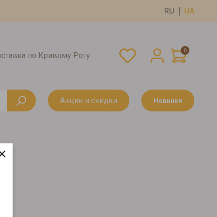
RU
UA
0
оставка по Кривому Рогу
Акции и скидки
Новинки
×