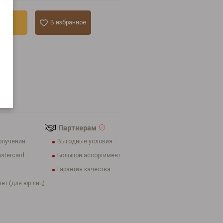
ину
В избранное
к
Партнерам
олучении
Выгодные условия
stercard
Большой ассортимент
Гарантия качества
ет (для юр.лиц)