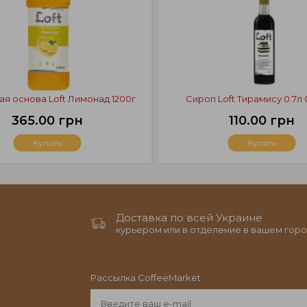
я основа Loft Лимонад 1200г
Сироп Loft Тирамису 0.7л
365.00 грн
110.00 грн
Купить
Купить
Доставка по всей Украине
курьером или в отделение в вашем горо
Рассылка CoffeeMarket