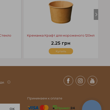
Фр
 Стекло
Креманка Крафт для мороженого 120мл
2.25 грн
Купить
де.
Принимаем к оплате
OK
КНОПКА