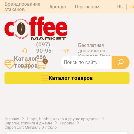
Брендирование
Аренда
Партнерам
RU
U
стаканов
(097)
Бесплатная
90-95-
доставка по
Кривому Рогу
666
Каталог
0
товаров
Каталог товаров
Главная
Пюре, bubble, какао и другие продукты
Сиропы, топинги и джемы
Сиропы
Сироп Loft Мигдаль 0,7 Скло