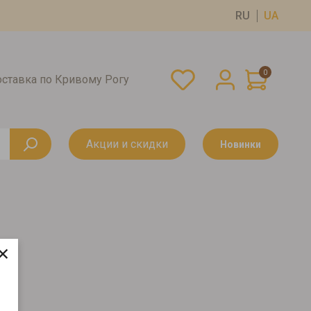
RU
UA
0
оставка по Кривому Рогу
Акции и скидки
Новинки
×