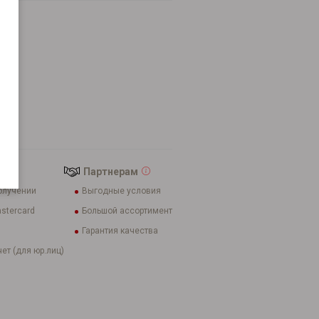
lur
Партнерам
олучении
Выгодные условия
stercard
Большой ассортимент
Гарантия качества
ет (для юр.лиц)