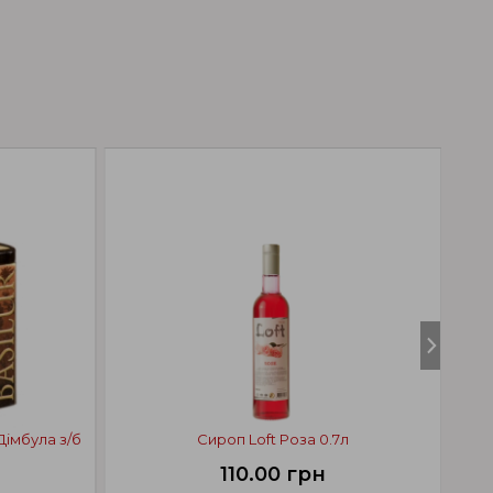
Дімбула з/б
Сироп Loft Роза 0.7л
На
110.00 грн