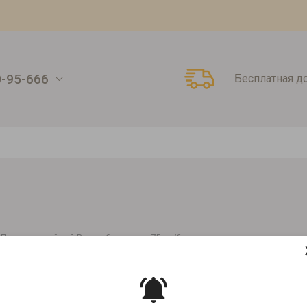
0-95-666
Бесплатная д
r Праздничный чай Волшебные ночи 75г ж/б
ЧАЙ ВОЛШЕБНЫЕ НОЧИ 75Г Ж/Б
Артикул:
00000010103