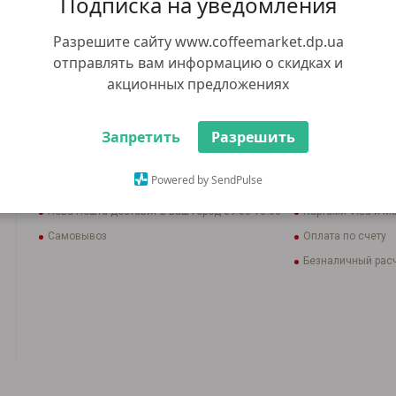
Подписка на уведомления
23.00 грн
Нет в наличии
Разрешите сайту www.coffeemarket.dp.ua
+ 1 грн бонусов, за каждые 100
отправлять вам информацию о скидках и
грн покупки
акционных предложениях
Бренд
Deli
Войти в кабинет
для оформления оптового заказа
Запретить
Разрешить
Доставка
Оплата
Powered by SendPulse
Курьер в Кривом Роге доставит завтра
Наличными при п
Нова Пошта доставит в ваш город 09.08-10.08
Картами Visa и Ma
Самовывоз
Оплата по счету
Безналичный расч