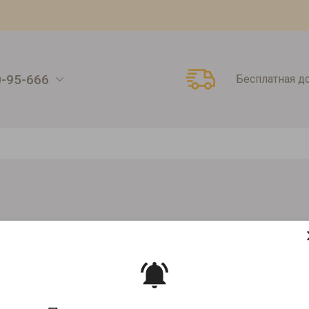
0-95-666
Бесплатная д
во-ягодные концентраты
Фруктово-ягодный концентрат Delicia Кив
РАТ DELICIA КИВИ-ЛАЙМ-СПИРУЛ
Артикул:
00000008408