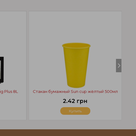
g Plus 8L
Стакан бумажный Sun cup жёлтый 500мл
С
2.42 грн
Купить