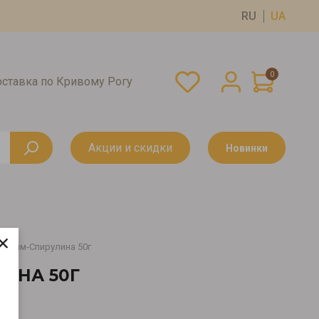
RU
UA
0
оставка по Кривому Рогу
Акции и скидки
Новинки
×
и-Лайм-Спирулина 50г
ИНА 50Г