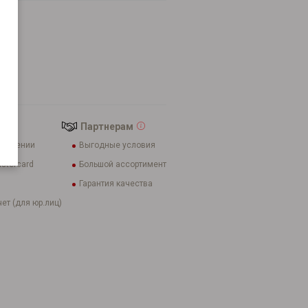
cia
Партнерам
олучении
Выгодные условия
stercard
Большой ассортимент
Гарантия качества
ет (для юр.лиц)