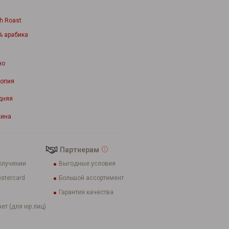
h Roast
% арабика
но
опия
дняя
аина
Партнерам
олучении
Выгодные условия
stercard
Большой ассортимент
Гарантия качества
ет (для юр.лиц)