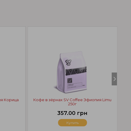
я Корица
Кофе в зёрнах SV Coffee Эфиопия Limu
Коф
250г
357.00 грн
Купить