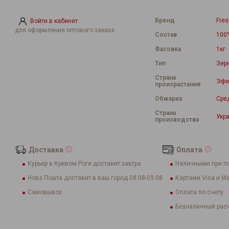
Бренд
Fres
Войти в кабинет
для оформления оптового заказа
Состав
100
Фасовка
1кг
Тип
Зер
Страна
Эфи
произрастания
Обжарка
Сре
Страна
Укр
производства
Доставка
Оплата
Курьер в Кривом Роге доставит завтра
Наличными при п
Нова Пошта доставит в ваш город 08.08-09.08
Картами Visa и Ma
Самовывоз
Оплата по счету
Безналичный расч