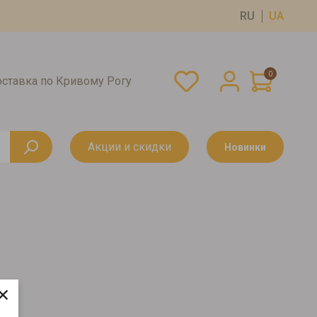
RU
UA
0
оставка по Кривому Рогу
Акции и скидки
Новинки
×