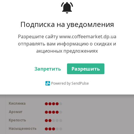
852.00 грн
+
В корз
-
Подписка на уведомления
+8 грн бонусов
Купить в 1 кли
655.00 грн
Оптом:
Разрешите сайту www.coffeemarket.dp.ua
при общей сумме заказа от 5000 грн
отправлять вам информацию о скидках и
акционных предложениях
Запретить
Разрешить
1кг
100г
Способ приготовления
Powered by SendPulse
Кислинка
Аромат
Крепость
Насыщенность