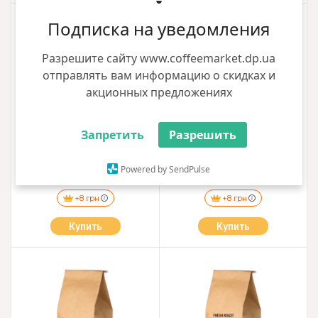
5.00
5.00
Подписка на уведомления
Скидка
Разрешите сайту www.coffeemarket.dp.ua
отправлять вам информацию о скидках и
акционных предложениях
Запретить
Разрешить
Кофе в зёрнах Fresh Roast Best
Кофе в зёрнах Fresh Roast
cup 1кг
Бразилия 1кг
Powered by SendPulse
685.00 грн
891.00 грн
832.00 грн
+8 грн
+8 грн
Купить
Купить