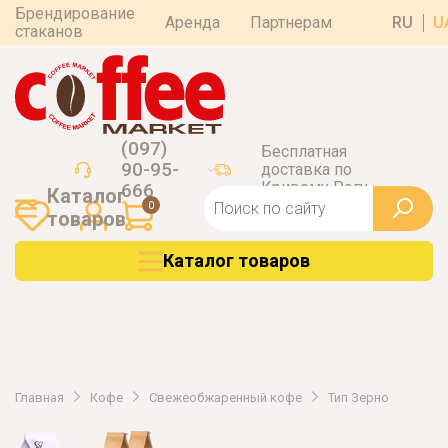
Брендирование
Аренда
Партнерам
RU
U
стаканов
(097)
Бесплатная
90-95-
доставка по
Кривому Рогу
666
Каталог
0
товаров
Каталог товаров
Главная
Кофе
Свежеобжаренный кофе
Тип Зерно