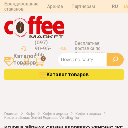
Брендирование
Аренда
Партнерам
RU
U
стаканов
(097)
Бесплатная
90-95-
доставка по
Кривому Рогу
666
Каталог
0
товаров
Каталог товаров
Главная
Кофе
Кофе в зернах
Кофе в зернах
Кофе в зёрнах Gemini Espresso Vending 1кг
КОФЕ В ЗЁРНАХ GEMINI ESPRESSO VENDING 1КГ