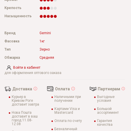
Крепость
Насыщенность
Бренд
Gemini
Фасовка
1кг
Тип
Зерно
Обжарка
Средняя
Войти в кабинет
для оформления оптового заказа
Доставка
Оплата
Партнерам
Курьер в
Наличными при
Выгодные
Кривом Роге
получении
условия
доставит завтра
Картами Visa и
Большой
Нова Пошта
Mastercard
ассортимент
доставит в ваш
город 11.08-
Оплата по счету
Гарантия
12.08
качества
Безналичный