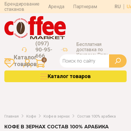
Брендирование
Аренда
Партнерам
RU
U
стаканов
(097)
Бесплатная
90-95-
доставка по
Кривому Рогу
666
Каталог
0
товаров
Каталог товаров
Главная
Кофе
Кофе в зернах
Состав 100% арабика
КОФЕ В ЗЕРНАХ СОСТАВ 100% АРАБИКА