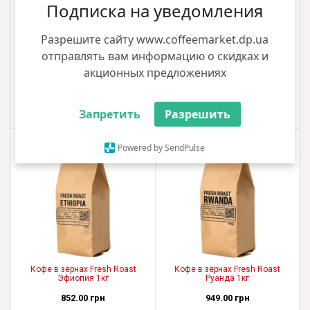
Подписка на уведомления
Кофе в зёрнах Dallmayr Prodomo
Кофе в зёрнах Fresh Roast
Разрешите сайту www.coffeemarket.dp.ua
500г
Бразилия 1кг
отправлять вам информацию о скидках и
613.00 грн
832.00 грн
акционных предложениях
+6 грн
+8 грн
Купить
Купить
Запретить
Разрешить
5.00
Powered by SendPulse
Кофе в зёрнах Fresh Roast
Кофе в зёрнах Fresh Roast
Эфиопия 1кг
Руанда 1кг
852.00 грн
949.00 грн