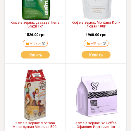
Кофе в зёрнах Lavazza Tierra
Кофе в зёрнах Montana Копи
Brazil 1кг
лювак 100г
1526.00 грн
1960.00 грн
+15 грн
+19 грн
Купить
Купить
Кофе в зёрнах Montana
Кофе в зёрнах SV Coffee
Марагоджип Мексика 500г
Эфиопия Йоргачиф 1кг