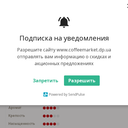
1028.00 грн
+
В корз
-
+10 грн бонусов
Купить в 1 кли
910.00 грн
Оптом:
Подписка на уведомления
при общей сумме заказа от 5000 грн
Разрешите сайту www.coffeemarket.dp.ua
отправлять вам информацию о скидках и
акционных предложениях
500г
150г
Способ приготовления
Запретить
Разрешить
Powered by SendPulse
Кислинка
Аромат
Крепость
Насыщенность