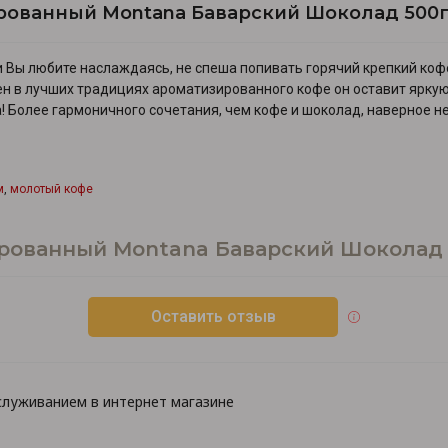
ированный Montana Баварский Шоколад 500
ли Вы любите наслаждаясь, не спеша попивать горячий крепкий коф
ен в лучших традициях ароматизированного кофе он оставит яркую
! Более гармоничного сочетания, чем кофе и шоколад, наверное не
м
,
молотый кофе
ированный Montana Баварский Шоколад 
Оставить отзыв
луживанием в интернет магазине