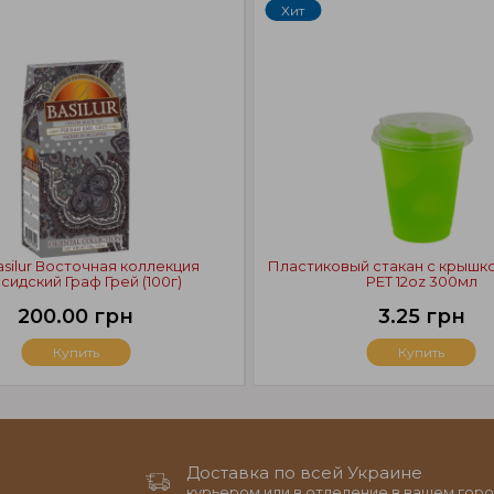
Хит
asilur Восточная коллекция
Пластиковый стакан с крышк
сидский Граф Грей (100г)
PET 12oz 300мл
200.00 грн
3.25 грн
Купить
Купить
Доставка по всей Украине
курьером или в отделение в вашем горо