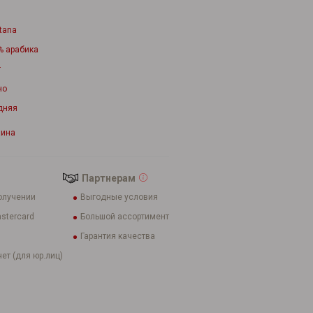
tana
% арабика
г
но
дняя
аина
Партнерам
олучении
Выгодные условия
stercard
Большой ассортимент
Гарантия качества
ет (для юр.лиц)