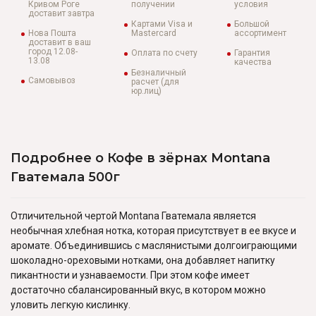
Кривом Роге
получении
условия
доставит завтра
Картами Visa и
Большой
Нова Пошта
Mastercard
ассортимент
доставит в ваш
город 12.08-
Оплата по счету
Гарантия
13.08
качества
Безналичный
Самовывоз
расчет (для
юр.лиц)
Подробнее о Кофе в зёрнах Montana
Гватемала 500г
Отличительной чертой Montana Гватемала является
необычная хлебная нотка, которая присутствует в ее вкусе и
аромате. Объединившись с маслянистыми долгоиграющими
шоколадно-ореховыми нотками, она добавляет напитку
пикантности и узнаваемости. При этом кофе имеет
достаточно сбалансированный вкус, в котором можно
уловить легкую кислинку.