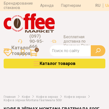
Брендирование
Аренда
Партнерам
RU
U
стаканов
(097)
Бесплатная
90-95-
доставка по
Кривому Рогу
666
Каталог
0
товаров
Каталог товаров
Главная
Кофе
Кофе в зернах
Кофе в зернах
Кофе в зёрнах Montana Гватемала 500г
КОФЕ В ЗЁРНАХ MONTANA ГВАТЕМАЛА 500Г