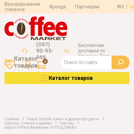
Брендирование
Аренда
Партнерам
RU
U
стаканов
(097)
Бесплатная
90-95-
доставка по
Кривому Рогу
666
Каталог
0
товаров
Каталог товаров
Главная
Пюре, bubble, какао и другие продукты
Сиропы, топинги и джемы
Сиропы
Сироп Giffard Фалернум 1л ПОД ЗАКАЗ