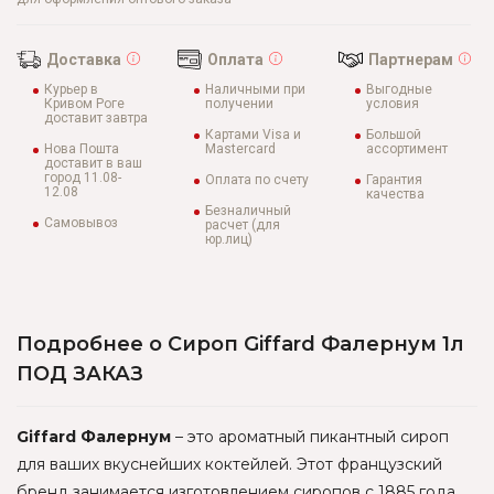
Доставка
Оплата
Партнерам
Курьер в
Наличными при
Выгодные
Кривом Роге
получении
условия
доставит завтра
Картами Visa и
Большой
Нова Пошта
Mastercard
ассортимент
доставит в ваш
город 11.08-
Оплата по счету
Гарантия
12.08
качества
Безналичный
Самовывоз
расчет (для
юр.лиц)
Подробнее о Сироп Giffard Фалернум 1л
ПОД ЗАКАЗ
Giffard Фалернум
– это ароматный пикантный сироп
для ваших вкуснейших коктейлей. Этот французский
бренд занимается изготовлением сиропов с 1885 года,