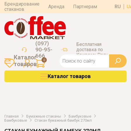
Брендирование
Аренда
Партнерам
RU
U
стаканов
(097)
Бесплатная
90-95-
доставка по
Кривому Рогу
666
Каталог
0
товаров
Каталог товаров
Главная
Бумажные стаканы
Бамбуковые
Бамбуковые
Стакан бумажный бамбук 270мл
СТАКАН БУМАЖНЫЙ БАМБУК 270МЛ