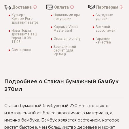
Доставка
Оплата
Партнерам
Курьер в
Наличными при
Выгодные
Кривом Роге
получении
условия
доставит завтра
Картами Visa и
Большой
Нова Пошта
Mastercard
ассортимент
доставит в ваш
город 10.08-
Оплата по счету
Гарантия
11.08
качества
Безналичный
Самовывоз
расчет (для
юр.лиц)
Подробнее о Стакан бумажный бамбук
270мл
Стакан бумажный бамбуковый 270 мл - это стакан,
изготовленный из более экологичного материала, а
именно бамбука. Бамбук является растением, которое
растет быстрее, чем большинство деревьев и может