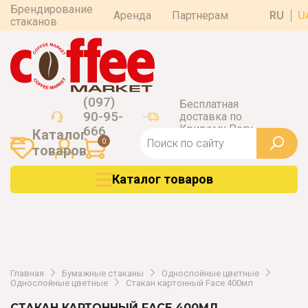
Брендирование
Аренда
Партнерам
RU
U
стаканов
(097)
Бесплатная
90-95-
доставка по
Кривому Рогу
666
Каталог
0
товаров
Каталог товаров
Главная
Бумажные стаканы
Однослойные цветные
Однослойные цветные
Стакан картонный Face 400мл
СТАКАН КАРТОННЫЙ FACE 400МЛ