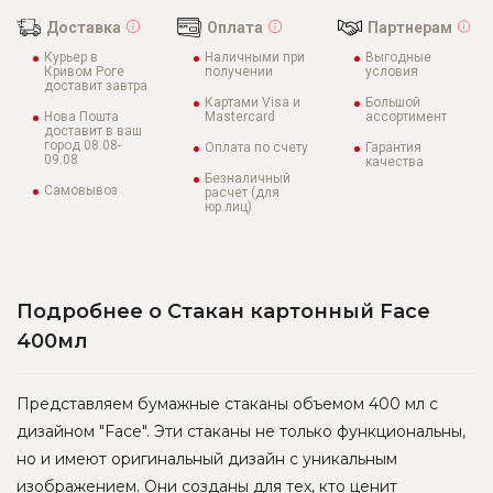
Доставка
Оплата
Партнерам
Курьер в
Наличными при
Выгодные
Кривом Роге
получении
условия
доставит завтра
Картами Visa и
Большой
Нова Пошта
Mastercard
ассортимент
доставит в ваш
город 08.08-
Оплата по счету
Гарантия
09.08
качества
Безналичный
Самовывоз
расчет (для
юр.лиц)
Подробнее о Стакан картонный Face
400мл
Представляем бумажные стаканы объемом 400 мл с
дизайном "Face". Эти стаканы не только функциональны,
но и имеют оригинальный дизайн с уникальным
изображением. Они созданы для тех, кто ценит