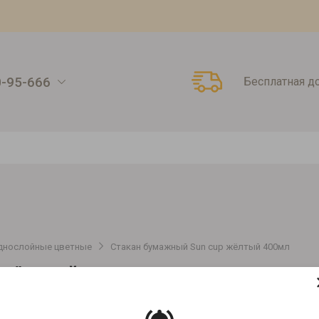
0-95-666
Бесплатная д
днослойные цветные
Стакан бумажный Sun cup жёлтый 400мл
 ЖЁЛТЫЙ 400МЛ
Артикул:
00000010377