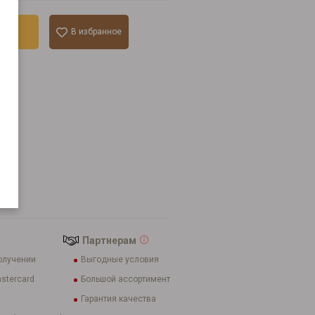
ину
В избранное
к
мл
Партнерам
олучении
Выгодные условия
stercard
Большой ассортимент
Гарантия качества