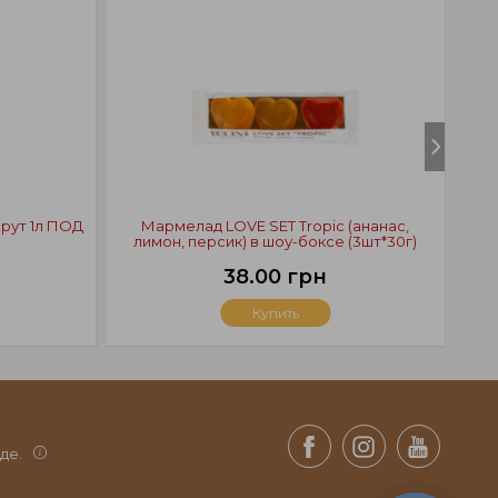
фрут 1л ПОД
Мармелад LOVE SET Tropic (ананас,
лимон, персик) в шоу-боксе (3шт*30г)
С
38.00 грн
Купить
де.