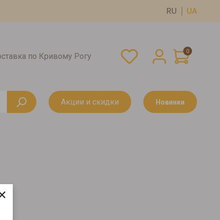
RU
UA
0
оставка по Кривому Рогу
Акции и скидки
Новинки
×