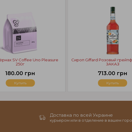
ёрнах SV Coffee Uno Pleasure
Сироп Giffard Розовый грейп
250г
ЗАКАЗ
180.00 грн
713.00 грн
Купить
Купить
Доставка по всей Украине
курьером или в отделение в вашем горо