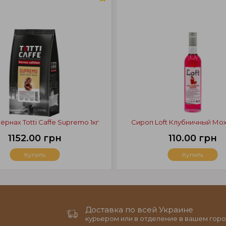
ёрнах Totti Caffe Supremo 1кг
Сироп Loft Клубничный Мох
1152.00 грн
110.00 грн
Купить
Купить
Доставка по всей Украине
курьером или в отделение в вашем горо