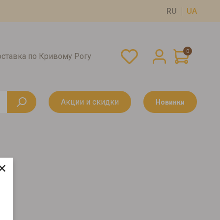
RU
UA
0
оставка по Кривому Рогу
Акции и скидки
Новинки
×