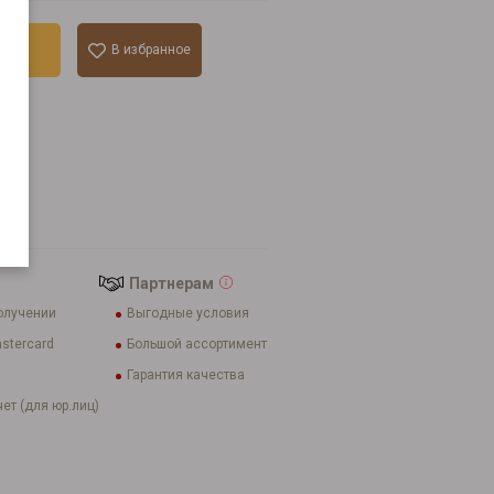
ину
В избранное
к
шт
Партнерам
олучении
Выгодные условия
stercard
Большой ассортимент
Гарантия качества
ет (для юр.лиц)