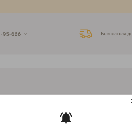
0-95-666
Бесплатная д
 пластиковые черные 200шт
РНЫЕ 200ШТ
Артикул:
1748