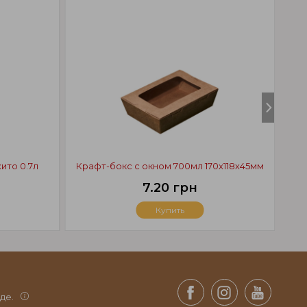
ито 0.7л
Крафт-бокс с окном 700мл 170х118х45мм
7.20 грн
Купить
де.