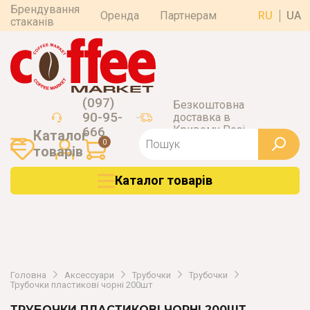
Брендування
Оренда
Партнерам
RU
UA
стаканів
(097)
Безкоштовна
90-95-
доставка в
Кривому Розі
666
Каталог
0
товарiв
Каталог товарiв
Головна
Аксессуари
Трубочки
Трубочки
Трубочки пластикові чорні 200шт
ТРУБОЧКИ ПЛАСТИКОВІ ЧОРНІ 200ШТ