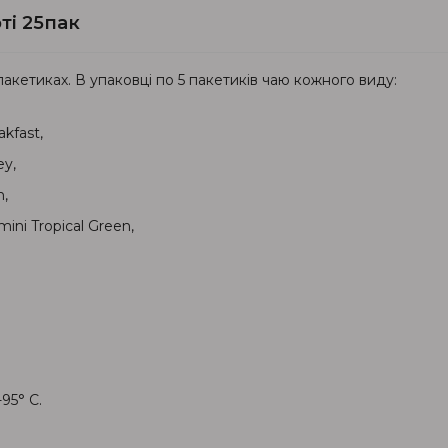
ті 25пак
пакетиках. В упаковці по 5 пакетиків чаю кожного виду:
kfast,
ey,
n,
ni Tropical Green,
95° С.