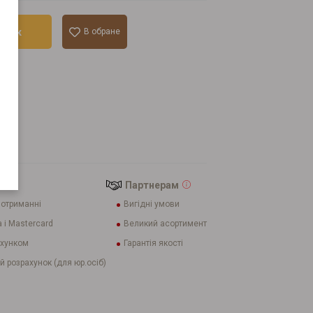
ошик
В обране
лік
ini
саше
Партнерам
 отриманні
Вигідні умови
 і Mastercard
Великий асортимент
ахунком
Гарантія якості
й розрахунок (для юр.осіб)