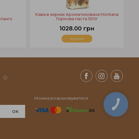
Кава в зернах Ароматизована Montana
К
 Манго
Горіхова паста 500г
1028.00 грн
Купити
.
Можна розраховуватися
КНОПКА
СВЯЗИ
OK