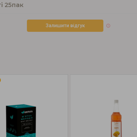
і 25пак
Залишити відгук