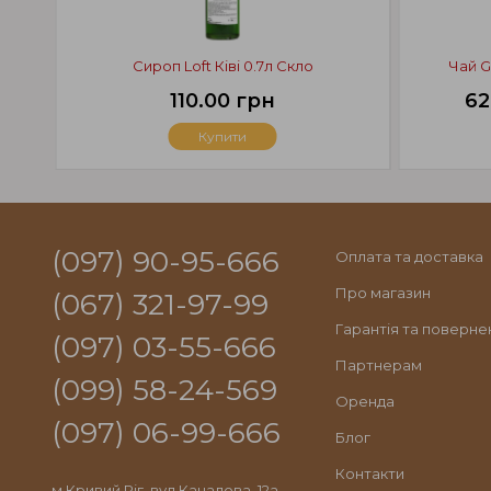
Сироп Loft Ківі 0.7л Скло
Чай G
110.00 грн
62
Купити
(097) 90-95-666
Оплата та доставка
Про магазин
(067) 321-97-99
Гарантія та поверне
(097) 03-55-666
Партнерам
(099) 58-24-569
Оренда
(097) 06-99-666
Блог
Контакти
м.Кривий Ріг, вул.Качалова, 12а