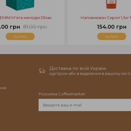
EMINI М'ята мелодія 25пак
Наповнювач Сироп 1,3кг
.00 грн
81.00 грн
154.00 грн
Купити
Купити
Доставка по всій Україні
кур'єром або в відділення в вашому місті
ння
Розсилка CoffeeMarket