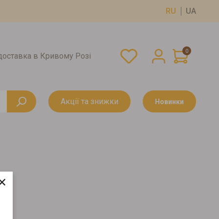
RU
UA
0
оставка в Кривому Розі
Акції та знижки
Новинки
×