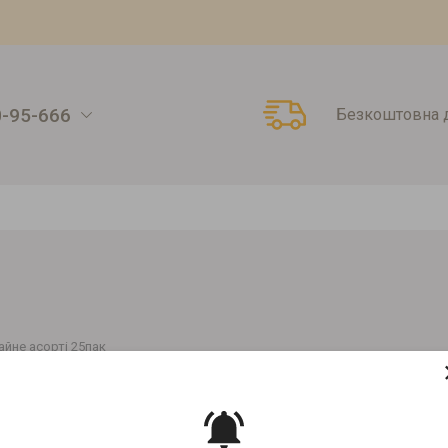
0-95-666
Безкоштовна д
айне асорті 25пак
ПАК
Артикул:
00000009351