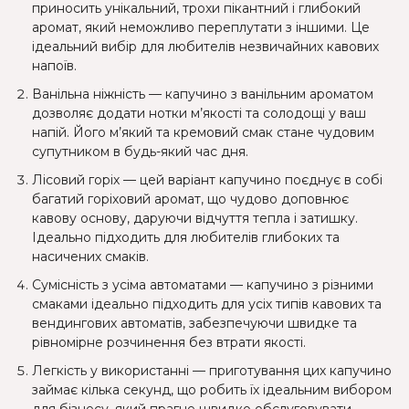
приносить унікальний, трохи пікантний і глибокий
аромат, який неможливо переплутати з іншими. Це
ідеальний вибір для любителів незвичайних кавових
напоїв.
Ванільна ніжність — капучино з ванільним ароматом
дозволяє додати нотки м’якості та солодощі у ваш
напій. Його м’який та кремовий смак стане чудовим
супутником в будь-який час дня.
Лісовий горіх — цей варіант капучино поєднує в собі
багатий горіховий аромат, що чудово доповнює
кавову основу, даруючи відчуття тепла і затишку.
Ідеально підходить для любителів глибоких та
насичених смаків.
Сумісність з усіма автоматами — капучино з різними
смаками ідеально підходить для усіх типів кавових та
вендингових автоматів, забезпечуючи швидке та
рівномірне розчинення без втрати якості.
Легкість у використанні — приготування цих капучино
займає кілька секунд, що робить їх ідеальним вибором