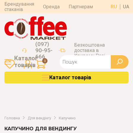
Брендування
Оренда
Партнерам
RU
UA
стаканів
(097)
Безкоштовна
90-95-
доставка в
Кривому Розі
666
Каталог
0
товарiв
Каталог товарiв
Головна
Для вендінгу
Капучино
КАПУЧИНО ДЛЯ ВЕНДИНГУ