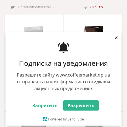
За замовчуванням
Фильтр
×
Подписка на уведомления
Разрешите сайту www.coffeemarket.dp.ua
Капучино MIX Irish Cream 1000г
Капучино MIX Лісовий горіх 1кг
отправлять вам информацию о скидках и
316.00 грн
286.00 грн
акционных предложениях
+3 грн
+2 грн
Купити
Купити
Запретить
Разрешить
5.00
Powered by SendPulse