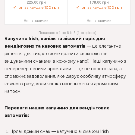
225.00 грн
178.00 грн
+1грн за каждые 100 грн
+1грн за каждые 100 грн
Нет в наличии
Нет в наличии
Показано з 1 по 8 із 8 (1 сторінок)
Капучино Irish, ваніль та лісовий горіх для
вендінгових та кавових автоматів
— це елегантне
рішення для тих, хто хоче вразити своїх клієнтів
вишуканими смаками в кожному напої. Наші капучино з
неперевершеними ароматами — це не просто кава, а
справжнє задоволення, яке дарує особливу атмосферу
кожного разу, коли чашка наповнюється ароматним
напоєм.
Переваги наших капучино для вендінгових
автоматів:
Ірландський смак — капучино зі смаком Irish