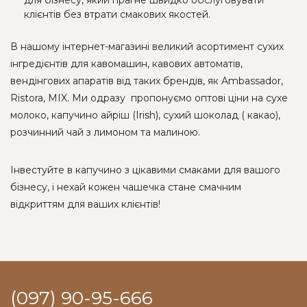
для бізнесу, який прагне швидко обслуговувати
клієнтів без втрати смакових якостей.
В нашому інтернет-магазині великий асортимент сухих
інгредієнтів для кавомашин, кавових автоматів,
вендінгових апаратів від таких брендів, як Ambassador,
Ristora, MIX. Ми одразу пропонуємо оптові ціни на сухе
молоко, капучино айріш (Irish), сухий шоколад ( какао),
розчинний чай з лимоном та малиною.
Інвестуйте в капучино з цікавими смаками для вашого
бізнесу, і нехай кожен чашечка стане смачним
відкриттям для ваших клієнтів!
(097) 90-95-666