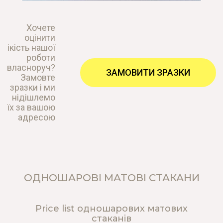
Хочете
оцінити
ікість нашої
роботи
власноруч?
ЗАМОВИТИ ЗРАЗКИ
Замовте
зразки і ми
нідішлемо
їх за вашою
адресою
ОДНОШАРОВІ МАТОВІ СТАКАНИ
Price list одношарових матових
стаканів