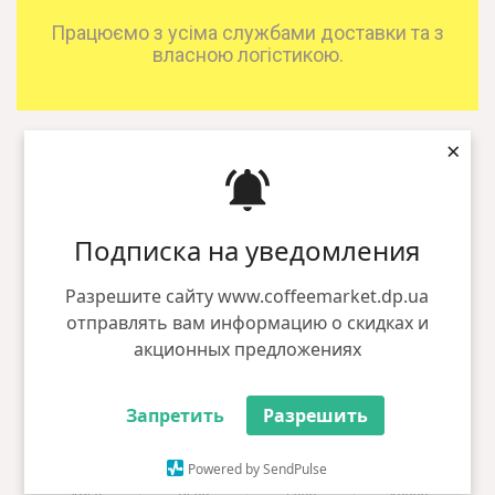
Працюємо з усіма службами доставки та з
власною логістикою.
×
ДВОШАРОВІ ГЛЯНЦЕВІ СТАКАНИ
Price list двошарових глянцевих
Подписка на уведомления
стаканів
Разрешите сайту www.coffeemarket.dp.ua
отправлять вам информацию о скидках и
210мл
акционных предложениях
3.60 грн
2.52 грн
2.40 грн
2.26 грн
Запретить
Разрешить
270мл
Powered by SendPulse