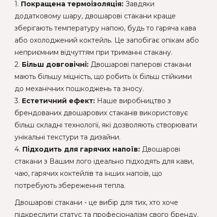
1.
Покращена термоізоляція:
Завдяки
додатковому шару, двошарові стакани краще
зберігають температуру напою, будь то гаряча кава
або охолоджений коктейль. Це запобігає опікам або
неприємним відчуттям при триманні стакану.
2.
Більш довговічні:
Двошарові паперові стакани
мають більшу міцність, що робить їх більш стійкими
до механічних пошкоджень та зносу.
3.
Естетичний ефект:
Наше виробництво з
брендованих двошарових стаканів використовує
більш складні технології, які дозволяють створювати
унікальні текстури та дизайни.
4.
Підходить для гарячих напоїв:
Двошарові
стакани з Вашим лого ідеально підходять для кави,
чаю, гарячих коктейлів та інших напоїв, що
потребують збереження тепла.
Двошарові стакани - це вибір для тих, хто хоче
підкреслити статус та професіоналізм свого бренду.