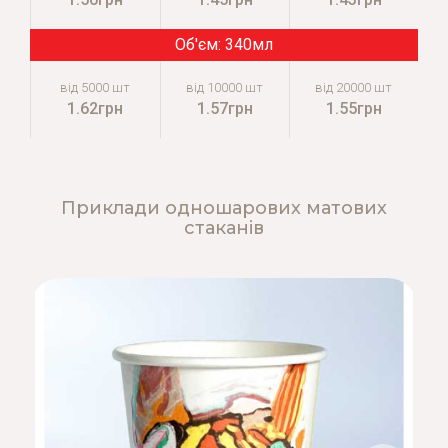
340мл
1.62грн
1.57грн
1.55грн
Приклади одношарових матових
стаканів