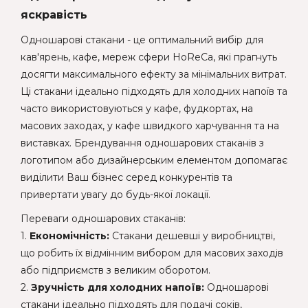
яскравість
Одношарові стакани - це оптимальний вибір для
кав'ярень, кафе, мереж сфери HoReCa, які прагнуть
досягти максимального ефекту за мінімальних витрат.
Ці стакани ідеально підходять для холодних напоїв та
часто використовуються у кафе, фудкортах, на
масових заходах, у кафе швидкого харчування та на
виставках. Брендування одношарових стаканів з
логотипом або дизайнерським елементом допомагає
виділити Ваш бізнес серед конкурентів та
привертати увагу до будь-якої локації.
Переваги одношарових стаканів:
1.
Економічність:
Стакани дешевші у виробництві,
що робить їх відмінним вибором для масових заходів
або підприємств з великим оборотом.
2.
Зручність для холодних напоїв:
Одношарові
стакани ідеально підходять для подачі соків,