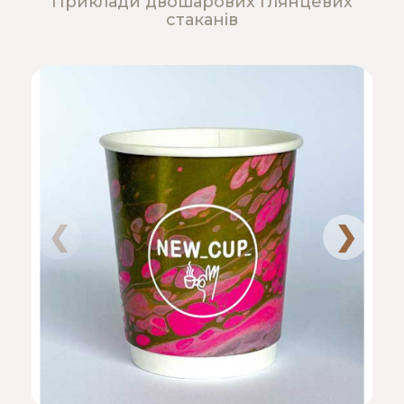
Приклади двошарових глянцевих
стаканів
❮
❯