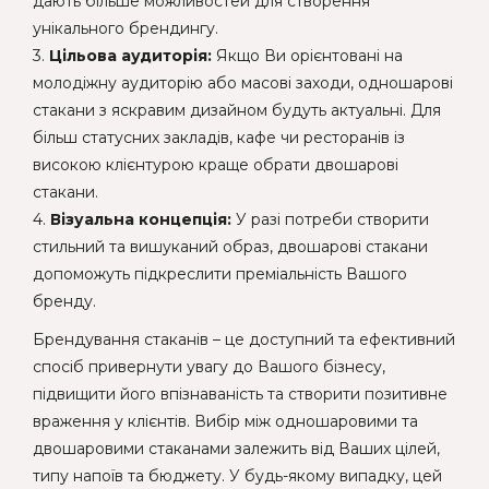
дають більше можливостей для створення
унікального брендингу.
3.
Цільова аудиторія:
Якщо Ви орієнтовані на
молодіжну аудиторію або масові заходи, одношарові
стакани з яскравим дизайном будуть актуальні. Для
більш статусних закладів, кафе чи ресторанів із
високою клієнтурою краще обрати двошарові
стакани.
4.
Візуальна концепція:
У разі потреби створити
стильний та вишуканий образ, двошарові стакани
допоможуть підкреслити преміальність Вашого
бренду.
Брендування стаканів – це доступний та ефективний
спосіб привернути увагу до Вашого бізнесу,
підвищити його впізнаваність та створити позитивне
враження у клієнтів. Вибір між одношаровими та
двошаровими стаканами залежить від Ваших цілей,
типу напоїв та бюджету. У будь-якому випадку, цей