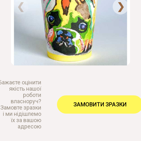
❮
❯
Бажаєте оцінити
якість нашої
роботи
власноруч?
ЗАМОВИТИ ЗРАЗКИ
Замовте зразки
і ми нідішлемо
їх за вашою
адресою