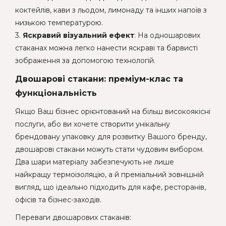
коктейлів, кави з льодом, лимонаду та інших напоїв з
низькою температурою.
3.
Яскравий візуальний ефект
: На одношарових
стаканах можна легко нанести яскраві та барвисті
зображення за допомогою технологій.
Двошарові стакани: преміум-клас та
функціональність
Якщо Ваш бізнес орієнтований на більш високоякісні
послуги, або ви хочете створити унікальну
брендовану упаковку для розвитку Вашого бренду,
двошарові стакани можуть стати чудовим вибором.
Два шари матеріалу забезпечують не лише
найкращу термоізоляцію, а й преміальний зовнішній
вигляд, що ідеально підходить для кафе, ресторанів,
офісів та бізнес-заходів.
Переваги двошарових стаканів: