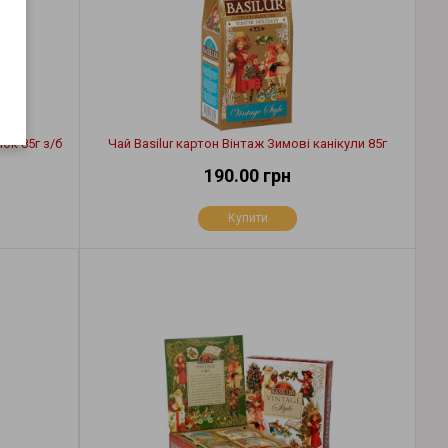
ок 85г з/б
Чай Basilur картон Вінтаж Зимові канікули 85г
190.00 грн
Купити