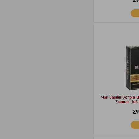
Чай Basilur Острів
Есенція Цей
29