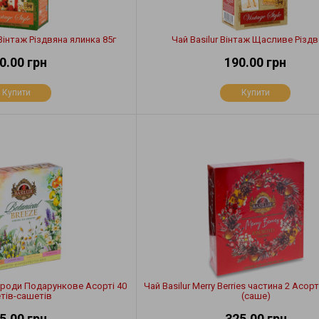
 Вінтаж Різдвяна ялинка 85г
Чай Basilur Вінтаж Щасливе Різдв
0.00 грн
190.00 грн
Купити
Купити
ироди Подарункове Асорті 40
Чай Basilur Merry Berries частина 2 Асорт
тів-сашетів
(саше)
5.00 грн
325.00 грн