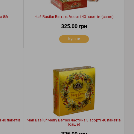
о 85г
Чай Basilur Вінтаж Асорті 40 пакетів (саше)
325.00 грн
Купити
і 40 пакетів
Чай Basilur Merry Berries частина 3 асорті 40 пакетів
(саше)
325.00 грн