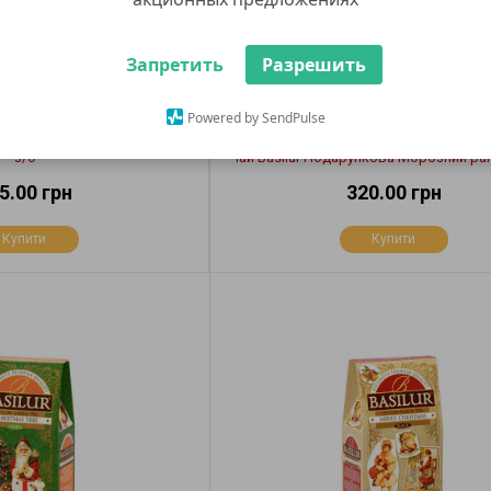
Запретить
Разрешить
Powered by SendPulse
й чай Дивовижні моменти 75г
з/б
Чай Basilur Подарункова Морозний ран
5.00 грн
320.00 грн
Купити
Купити