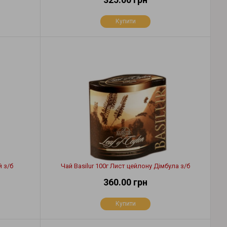
Купити
й з/б
Чай Basilur 100г Лист цейлону Дімбула з/б
360.00 грн
Купити