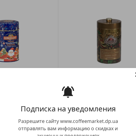
а казка Різдвяна ніч з/б 50г
Чай Basilur Незабутні миті Бурштин 
0.00 грн
415.00 грн
Купити
Купити
Подписка на уведомления
Разрешите сайту www.coffeemarket.dp.ua
отправлять вам информацию о скидках и
акционных предложениях