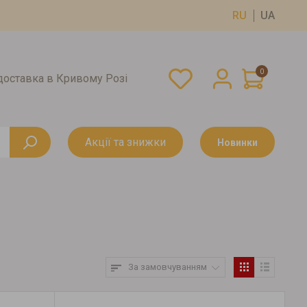
RU
UA
0
оставка в Кривому Розі
Акції та знижки
Новинки
За замовчуванням