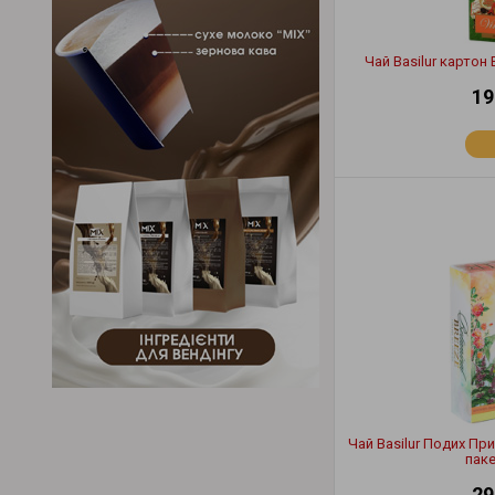
Чай Basilur картон
19
Чай Basilur Подих Пр
паке
29