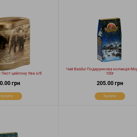
Чай Basilur Подарункова колекція Мо
0г Лист цейлону Ува з/б
100г
0.00 грн
205.00 грн
Купити
Купити