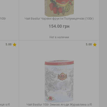
 100г
Чай Basilur Чарівні фрукти Полуниця+ківі (100г)
154.00 грн
Нет в наличии
5.00
5.00
иця з/б
Чай Basilur 100г Зимові ягоди Журавлина з/б