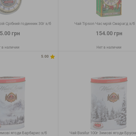
рій Срібний годинник 30г з/б
Чай Tipson Час мрій Смарагд з/б
5.00 грн
154.00 грн
т в наличии
Нет в наличии
5.00
Зимові ягоди Барбарис з/б
Чай Basilur 100г Зимові ягоди Брусн