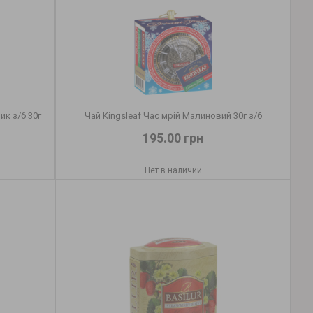
ик з/б 30г
Чай Kingsleaf Час мрій Малиновий 30г з/б
195.00 грн
Нет в наличии