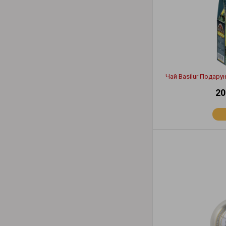
Чай Basilur Подару
20