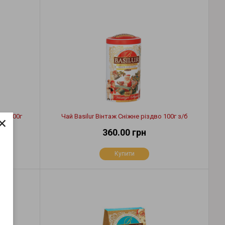
×
з/б 100г
Чай Basilur Вінтаж Сніжне різдво 100г з/б
360.00 грн
Купити