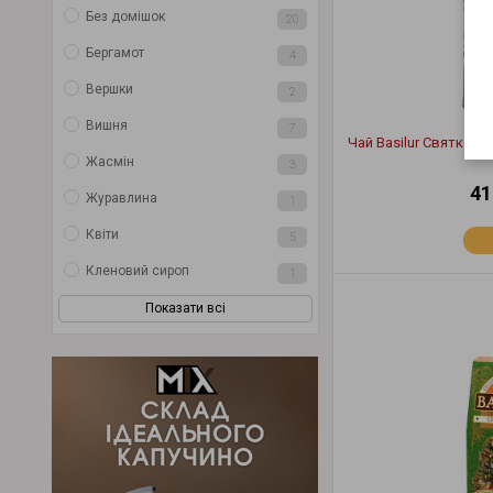
Без домішок
20
Бергамот
4
Вершки
2
Вишня
7
Чай Basilur Святкови
Жасмін
3
41
Журавлина
1
Квіти
5
Кленовий сироп
1
Показати всі