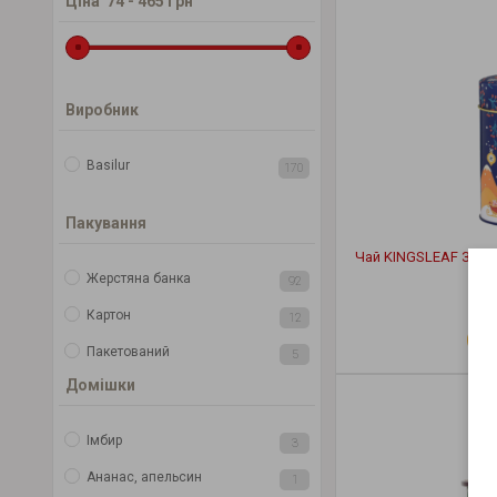
Цiна
74
-
465
грн
Виробник
Basilur
170
Пакування
Чай KINGSLEAF Зимов
Жерстяна банка
92
20
Картон
12
Пакетований
5
Домішки
Імбир
3
Ананас, апельсин
1