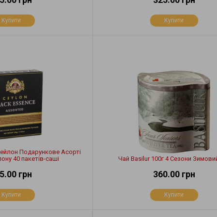
Купити
Купити
 Цейлон Подарункове Асорті
лону 40 пакетів-саші
Чай Basilur 100г 4 Сезони Зимови
5.00 грн
360.00 грн
Купити
Купити