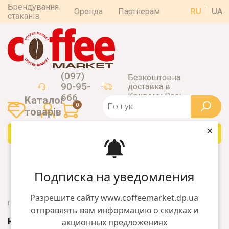
Брендування
Оренда
Партнерам
RU
UA
стаканів
(097)
Безкоштовна
90-95-
доставка в
Кривому Розі
666
Каталог
0
товарiв
×
Каталог товарiв
Подписка на уведомления
Разрешите сайту www.coffeemarket.dp.ua
Головна
Обладнання
Крапельні кавоварки
отправлять вам информацию о скидках и
КРАПЕЛЬНІ КАВОВАРКИ
акционных предложениях