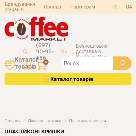
Брендування
Оренда
Партнерам
RU
UA
стаканів
(097)
Безкоштовна
90-95-
доставка в
Кривому Розі
666
Каталог
0
товарiв
Каталог товарiв
Головна
Паперові стакани
Пластикові кришки
ПЛАСТИКОВІ КРИШКИ