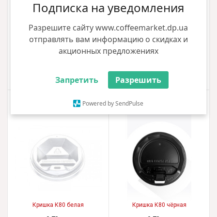
Подписка на уведомления
Разрешите сайту www.coffeemarket.dp.ua
отправлять вам информацию о скидках и
Кришка К73 Чорна
Кришка К79 чорна
акционных предложениях
0.64 грн
0.70 грн
+1грн за каждые 100 грн
+1грн за каждые 100 грн
Купити
Купити
Запретить
Разрешить
Powered by SendPulse
Кришка К80 белая
Кришка К80 чёрная