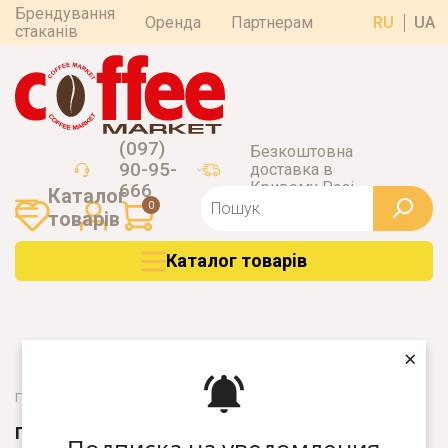
Брендування
Оренда
Партнерам
RU
UA
стаканів
(097)
Безкоштовна
90-95-
доставка в
Кривому Розі
666
Каталог
0
товарiв
Каталог товарiв
×
Головна
Аксессуари
Трубочки
Паперові трубочки
ПАПЕРОВІ ТРУБОЧКИ