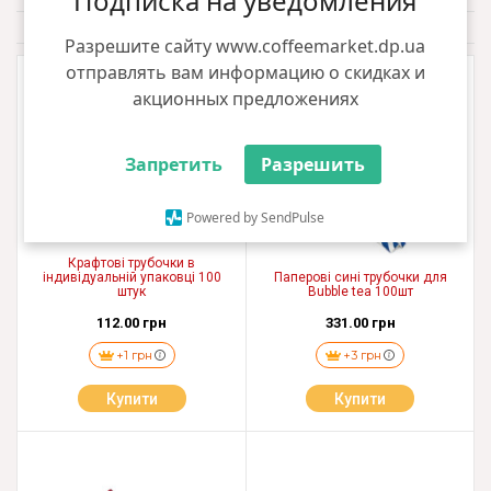
Подписка на уведомления
За замовчуванням
Фильтр
Разрешите сайту www.coffeemarket.dp.ua
отправлять вам информацию о скидках и
акционных предложениях
Запретить
Разрешить
Powered by SendPulse
Крафтові трубочки в
індивідуальній упаковці 100
Паперові сині трубочки для
штук
Bubble tea 100шт
112.00 грн
331.00 грн
+1 грн
+3 грн
Купити
Купити