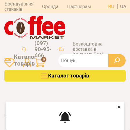
Брендування
Оренда
Партнерам
RU
UA
стаканів
(097)
Безкоштовна
90-95-
доставка в
Кривому Розі
666
Каталог
0
товарiв
Каталог товарiв
×
Головна
Кава
Totti Caffe