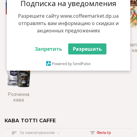
Подписка на уведомления
Разрешите сайту www.coffeemarket.dp.ua
отправлять вам информацию о скидках и
акционных предложениях
Кава в
Свіжообсмажена
Мелена
Аромат
Запретить
Разрешить
зернах
кава
кава
ка
Powered by SendPulse
Розчинна
кава
КАВА TOTTI CAFFE
За замовчуванням
Фильтр