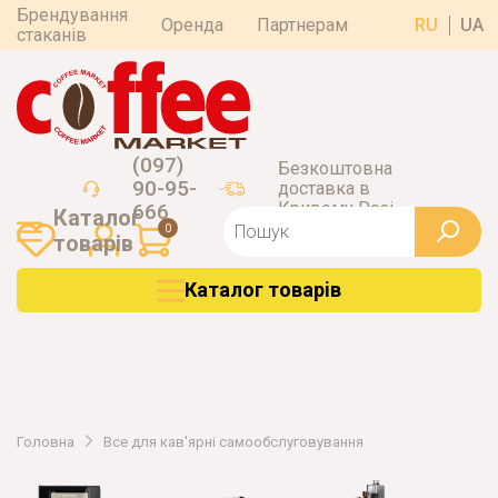
Брендування
Оренда
Партнерам
RU
UA
стаканів
(097)
Безкоштовна
90-95-
доставка в
Кривому Розі
666
Каталог
0
товарiв
Каталог товарiв
Головна
Все для кав'ярні самообслуговування