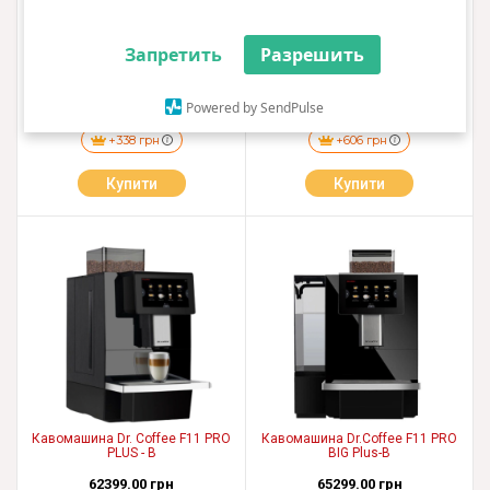
Запретить
Разрешить
Платіжний термінал Ingenico
Кавомашина Dr. Coffee F11 PRO
PayPass
BIG - B
Powered by SendPulse
33800.00 грн
60699.00 грн
+338 грн
+606 грн
Купити
Купити
Кавомашина Dr. Coffee F11 PRO
Кавомашина Dr.Coffee F11 PRO
PLUS - B
BIG Plus-B
62399.00 грн
65299.00 грн