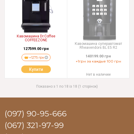
Кавомашина Dr.Coffee
COFFEEZONE
Кавомашина суперавтомат
Rheavendors BL E5 R2
127599.00 грн
140199.00 грн
+1275 грн
+1грн за каждые 100 грн
Купити
Нет в наличии
Показано з 1 по 18 із 18 (1 сторінок)
(097) 90-95-666
(067) 321-97-99