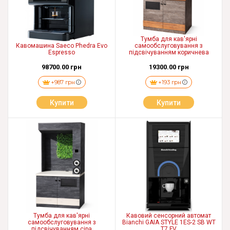
Тумба для кав'ярні
Кавомашина Saeco Phedra Evo
самообслуговування з
Espresso
підсвічуванням коричнева
98700.00 грн
19300.00 грн
+987 грн
+193 грн
Купити
Купити
Тумба для кав'ярні
Кавовий сенсорний автомат
самообслуговування з
Bianchi GAIA STYLE 1ES-2 SB WT
підсвічуванням сіра
T7 FV