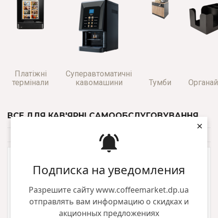
Платіжні
Суперавтоматичні
термінали
кавомашини
Тумби
Органа
ВСЕ ДЛЯ КАВ'ЯРНІ САМООБСЛУГОВУВАННЯ
×
За замовчуванням
Фильтр
Подписка на уведомления
Разрешите сайту www.coffeemarket.dp.ua
отправлять вам информацию о скидках и
акционных предложениях