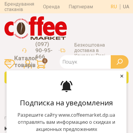
Брендування
Оренда
Партнерам
RU
UA
стаканів
(097)
Безкоштовна
90-95-
доставка в
Кривому Розі
666
Каталог
0
товарiв
×
Каталог товарiв
Подписка на уведомления
Разрешите сайту www.coffeemarket.dp.ua
Головна
Барний інвентар
Килимки
отправлять вам информацию о скидках и
КИЛИМКИ
акционных предложениях