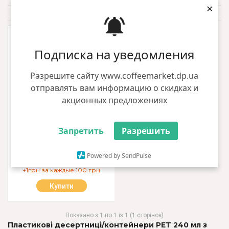
×
За замовчуванням
Фильтр
Подписка на уведомления
Разрешите сайту www.coffeemarket.dp.ua
отправлять вам информацию о скидках и
акционных предложениях
Запретить
Разрешить
Десертниця + купольна кришка
ПЕТ 240мл
Powered by SendPulse
3.15 грн
+1грн за каждые 100 грн
Купити
Показано з 1 по 1 із 1 (1 сторінок)
Пластикові десертниці/контейнери PET 240 мл з