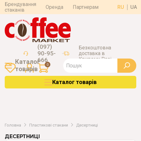
Брендування
Оренда
Партнерам
RU
UA
стаканів
(097)
Безкоштовна
90-95-
доставка в
Кривому Розі
666
Каталог
0
товарiв
Каталог товарiв
Головна
Пластикові стакани
Десертниці
ДЕСЕРТНИЦІ