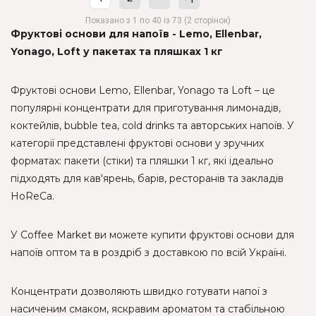
Показано з 1 по 40 із 73 (2 сторінок)
Фруктові основи для напоїв - Lemo, Ellenbar,
Yonago, Loft у пакетах та пляшках 1 кг
Фруктові основи Lemo, Ellenbar, Yonago та Loft – це
популярні концентрати для приготування лимонадів,
коктейлів, bubble tea, cold drinks та авторських напоїв. У
категорії представлені фруктові основи у зручних
форматах: пакети (стіки) та пляшки 1 кг, які ідеально
підходять для кав'ярень, барів, ресторанів та закладів
HoReCa.
У Coffee Market ви можете купити фруктові основи для
напоїв оптом та в роздріб з доставкою по всій Україні.
Концентрати дозволяють швидко готувати напої з
насиченим смаком, яскравим ароматом та стабільною