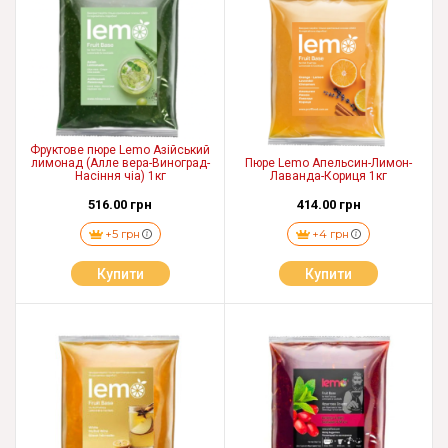
Фруктове пюре Lemo Азійський
лимонад (Алле вера-Виноград-
Пюре Lemo Апельсин-Лимон-
Насіння чіа) 1кг
Лаванда-Кориця 1кг
516.00 грн
414.00 грн
+5 грн
+4 грн
Купити
Купити