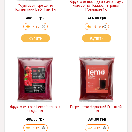
Фруктове пюре для лимонаду и
Фруктове пюре Lemo
чаю Lemo Помаранч-Гранат-
Полуничний Бабл Гам 1кг
Розмарин 1кг
408.00 грн
414.00 грн
+4 грн
+4 грн
Купити
Купити
Фруктове пюре Lemo Червона
Пюре Lemo Червоний Глінтвейн
ягода 1кг
1кг
408.00 грн
384.00 грн
+4 грн
+3 грн