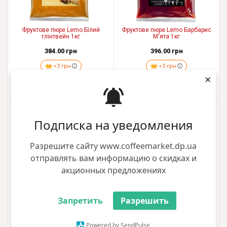
Фруктове пюре Lemo Білий
Фруктове пюре Lemo Барбарис
глінтвейн 1кг
М'ята 1кг
384.00 грн
396.00 грн
+3 грн
+3 грн
×
Купити
Купити
Подписка на уведомления
Разрешите сайту www.coffeemarket.dp.ua
отправлять вам информацию о скидках и
акционных предложениях
Запретить
Разрешить
Фруктове пюре Lemo Вишня
Кориця Ваніль 1кг
Фруктове пюре Lemo Гарбуз 1кг
Powered by SendPulse
432.00 грн
378.00 грн