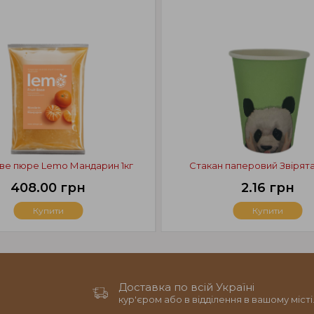
ве пюре Lemo Мандарин 1кг
Стакан паперовий Звірят
408.00 грн
2.16 грн
Купити
Купити
Доставка по всій Україні
кур'єром або в відділення в вашому місті