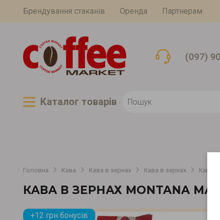
Брендування стаканів
Оренда
Партнерам
(097) 9
Каталог товарiв
Головна
Кава
Кава в зернах
Кава в зернах
Кава в
КАВА В ЗЕРНАХ MONTANA МА
+12 грн бонусів