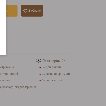
ошик
В обране
лік
tana
Партнерам
 отриманні
Вигідні умови
 і Mastercard
Великий асортимент
ахунком
Гарантія якості
й розрахунок (для юр.осіб)