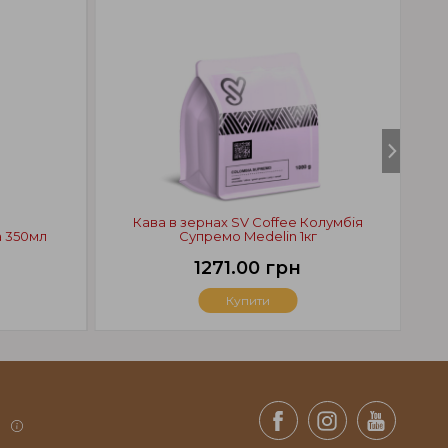
Кава в зернах SV Coffee Колумбія
К
а 350мл
Супремо Medelin 1кг
1271.00 грн
Купити
.