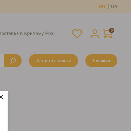
RU
UA
0
оставка в Кривому Розі
Акції та знижки
Новинки
×