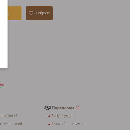
ошик
В обране
лік
cia
Партнерам
 отриманні
Вигідні умови
 і Mastercard
Великий асортимент