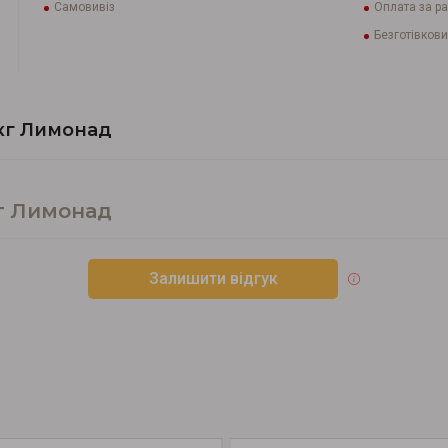
Самовивіз
Оплата за р
Безготівкови
кг Лимонад
кг Лимонад
Залишити відгук