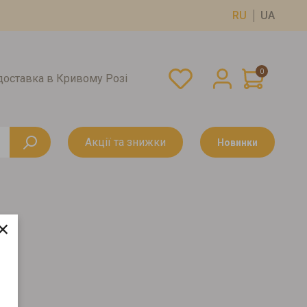
RU
UA
0
оставка в Кривому Розі
Акції та знижки
Новинки
×