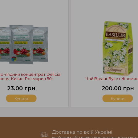
-ягідний концентрат Delicia
ниця-Кизил-Розмарин 50г
Чай Basilur Букет Жасмин 
23.00 грн
200.00 грн
Купити
Купити
Доставка по всій Україні
кур'єром або в відділення в вашому місті