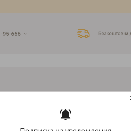
0-95-666
Безкоштовна д
пінги та джеми
Сиропи
Наповнювач Сироп 1,3кг Лимонад
ИМОНАД
Артикул:
00000005308
Подписка на уведомления