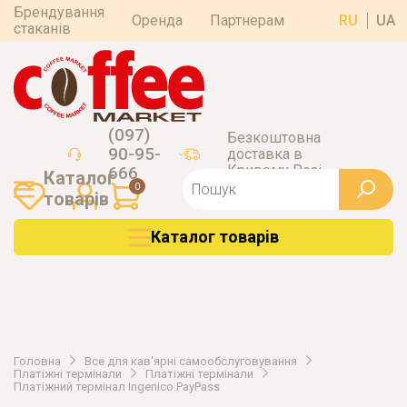
Брендування
Оренда
Партнерам
RU
UA
стаканів
(097)
Безкоштовна
90-95-
доставка в
Кривому Розі
666
Каталог
0
товарiв
Каталог товарiв
Головна
Все для кав'ярні самообслуговування
Платіжні термінали
Платіжні термінали
Платіжний термінал Ingenico PayPass