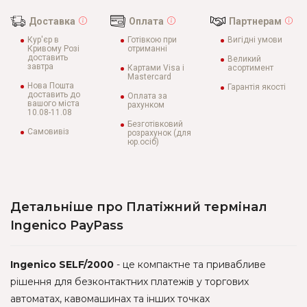
Доставка
Оплата
Партнерам
Кур'єр в
Готівкою при
Вигідні умови
Кривому Розі
отриманні
доставить
Великий
завтра
Картами Visa і
асортимент
Mastercard
Нова Пошта
Гарантія якості
доставить до
Оплата за
вашого міста
рахунком
10.08-11.08
Безготівковий
Самовивіз
розрахунок (для
юр.осіб)
Детальніше про Платіжний термінал
Ingenico PayPass
Ingenico SELF/2000
- це компактне та привабливе
рішення для безконтактних платежів у торгових
автоматах, кавомашинах та інших точках