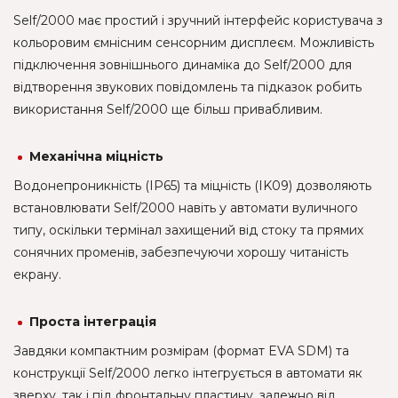
Self/2000 має простий і зручний інтерфейс користувача з
кольоровим ємнісним сенсорним дисплеєм. Можливість
підключення зовнішнього динаміка до Self/2000 для
відтворення звукових повідомлень та підказок робить
використання Self/2000 ще більш привабливим.
Механічна міцність
Водонепроникність (IP65) та міцність (IK09) дозволяють
встановлювати Self/2000 навіть у автомати вуличного
типу, оскільки термінал захищений від стоку та прямих
сонячних променів, забезпечуючи хорошу читаність
екрану.
Проста інтеграція
Завдяки компактним розмірам (формат EVA SDM) та
конструкції Self/2000 легко інтегрується в автомати як
зверху, так і під фронтальну пластину, залежно від