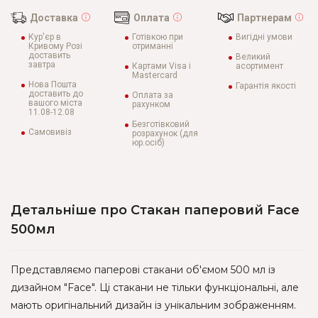
Доставка
Оплата
Партнерам
Кур'єр в
Готівкою при
Вигідні умови
Кривому Розі
отриманні
доставить
Великий
завтра
Картами Visa і
асортимент
Mastercard
Нова Пошта
Гарантія якості
доставить до
Оплата за
вашого міста
рахунком
11.08-12.08
Безготівковий
Самовивіз
розрахунок (для
юр.осіб)
Детальніше про Стакан паперовий Face
500мл
Представляємо паперові стакани об'ємом 500 мл із
дизайном "Face". Ці стакани не тільки функціональні, але
мають оригінальний дизайн із унікальним зображенням.