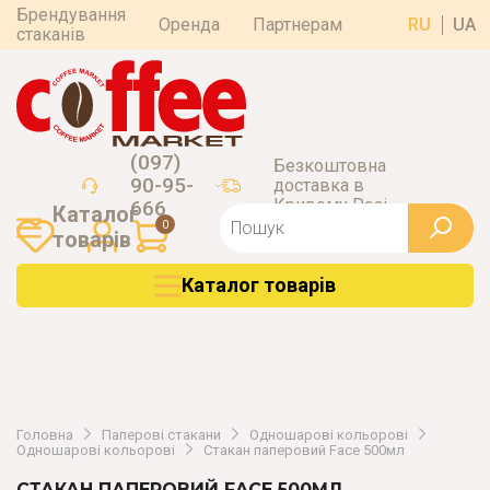
Брендування
Оренда
Партнерам
RU
UA
стаканів
(097)
Безкоштовна
90-95-
доставка в
Кривому Розі
666
Каталог
0
товарiв
Каталог товарiв
Головна
Паперові стакани
Одношарові кольорові
Одношарові кольорові
Стакан паперовий Face 500мл
СТАКАН ПАПЕРОВИЙ FACE 500МЛ