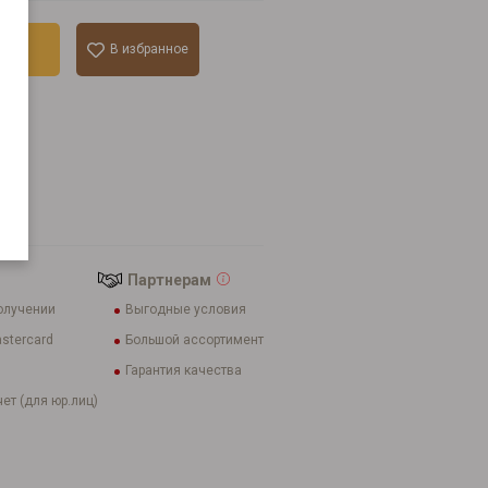
ину
В избранное
к
nbar
Партнерам
олучении
Выгодные условия
stercard
Большой ассортимент
Гарантия качества
ет (для юр.лиц)