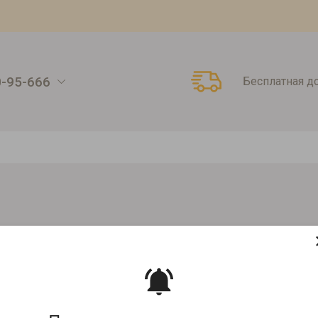
0-95-666
Бесплатная д
-ягодные концентраты
Фруктово-ягодные концентраты
Фруктов
БЛЕПИХА 50Г
Артикул:
00000009973