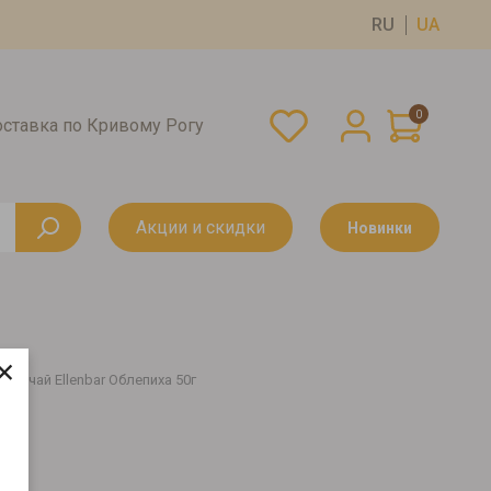
RU
UA
0
оставка по Кривому Рогу
Акции и скидки
Новинки
×
ый чай Ellenbar Облепиха 50г