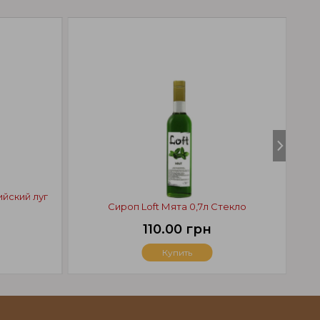
ийский луг
Тру
Сироп Loft Мята 0,7л Стекло
110.00 грн
Купить