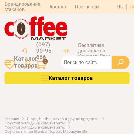
Брендирование
Аренда
Партнерам
RU
U
стаканов
(097)
Бесплатная
90-95-
доставка по
Кривому Рогу
666
Каталог
0
товаров
Каталог товаров
Главная
Пюре, bubble, какао и другие продукты
Фруктово-ягодные концентраты
Фруктово-ягодные концентраты
Фруктовый чай Ellenbar Персик-Маракуйя 50г