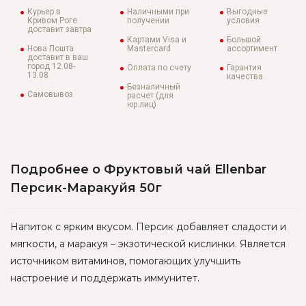
Курьер в
Наличными при
Выгодные
Кривом Роге
получении
условия
доставит завтра
Картами Visa и
Большой
Нова Пошта
Mastercard
ассортимент
доставит в ваш
город 12.08-
Оплата по счету
Гарантия
13.08
качества
Безналичный
Самовывоз
расчет (для
юр.лиц)
Подробнее о Фруктовый чай Ellenbar
Персик-Маракуйя 50г
Напиток с ярким вкусом. Персик добавляет сладости и
мягкости, а маракуя – экзотической кислинки. Является
источником витаминов, помогающих улучшить
настроение и поддержать иммунитет.