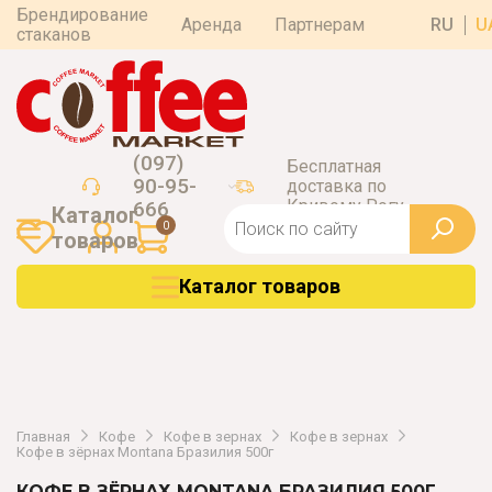
Брендирование
Аренда
Партнерам
RU
U
стаканов
(097)
Бесплатная
90-95-
доставка по
Кривому Рогу
666
Каталог
0
товаров
Каталог товаров
Главная
Кофе
Кофе в зернах
Кофе в зернах
Кофе в зёрнах Montana Бразилия 500г
КОФЕ В ЗЁРНАХ MONTANA БРАЗИЛИЯ 500Г