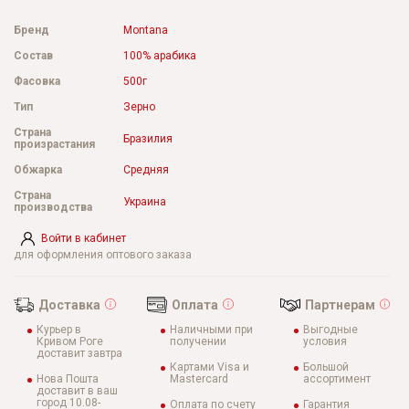
Бренд
Montana
Состав
100% арабика
Фасовка
500г
Тип
Зерно
Страна
Бразилия
произрастания
Обжарка
Средняя
Страна
Украина
производства
Войти в кабинет
для оформления оптового заказа
Доставка
Оплата
Партнерам
Курьер в
Наличными при
Выгодные
Кривом Роге
получении
условия
доставит завтра
Картами Visa и
Большой
Нова Пошта
Mastercard
ассортимент
доставит в ваш
город 10.08-
Оплата по счету
Гарантия