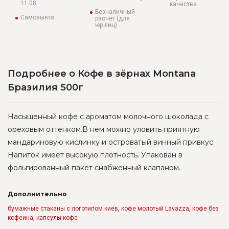
11.08
качества
Безналичный
Самовывоз
расчет (для
юр.лиц)
Подробнее о Кофе в зёрнах Montana
Бразилия 500г
Насыщенный кофе с ароматом молочного шоколада с
ореховым оттенком.В нем можно уловить приятную
мандариновую кислинку и островатый винный привкус.
Напиток имеет высокую плотность. Упакован в
фольгированный пакет снабженный клапаном.
Дополнительно
бумажные стаканы с логотипом киев
,
кофе молотый Lavazza
,
кофе без
кофеина
,
капсулы кофе