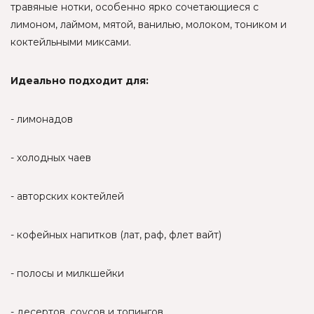
травяные нотки, особенно ярко сочетающиеся с
лимоном, лаймом, мятой, ванилью, молоком, тоником и
коктейльными миксами.
Идеально подходит для:
- лимонадов
- холодных чаев
- авторских коктейлей
- кофейных напитков (лат, раф, флет вайт)
- полосы и милкшейки
- десертов, соусов и топингов