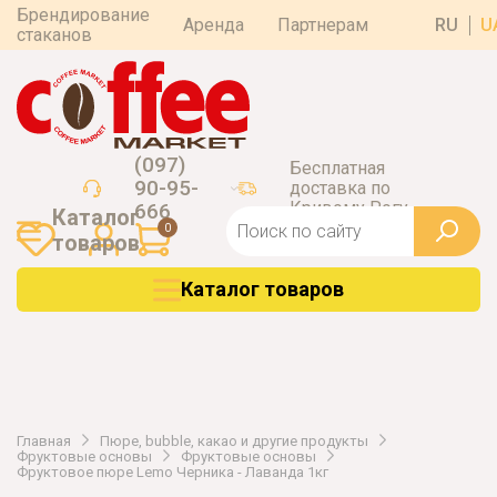
Брендирование
Аренда
Партнерам
RU
U
стаканов
(097)
Бесплатная
90-95-
доставка по
Кривому Рогу
666
Каталог
0
товаров
Каталог товаров
Главная
Пюре, bubble, какао и другие продукты
Фруктовые основы
Фруктовые основы
Фруктовое пюре Lemo Черника - Лаванда 1кг