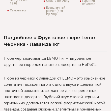
город 11.08-
Оплата по счету
Гарантия
12.08
качества
Безналичный
Самовывоз
расчет (для
юр.лиц)
Подробнее о Фруктовое пюре Lemo
Черника - Лаванда 1кг
Пюре черника-лаванда LEMO 1 кг – натуральное
фруктовое пюре для напитков, десертов и HoReCa.
Пюре из черники с лавандой от LEMO – это изысканное
сочетание насыщенного ягодного вкуса и деликатной
цветочной ароматики, созданное для современных
напитков и десертов. Глубокий вкус спелой черники
гармонично дополняется легкой флористической нотой
лаванды, создавая сложный, элегантный и узнаваемый