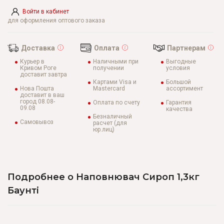
Войти в кабинет
для оформления оптового заказа
Доставка
Оплата
Партнерам
Курьер в
Наличными при
Выгодные
Кривом Роге
получении
условия
доставит завтра
Картами Visa и
Большой
Нова Пошта
Mastercard
ассортимент
доставит в ваш
город 08.08-
Оплата по счету
Гарантия
09.08
качества
Безналичный
Самовывоз
расчет (для
юр.лиц)
Подробнее о Наповнювач Сироп 1,3кг
Баунті