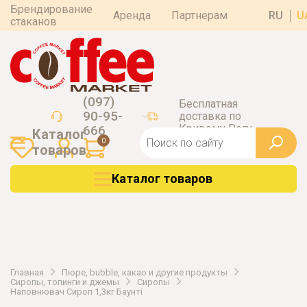
Брендирование
Аренда
Партнерам
RU
U
стаканов
(097)
Бесплатная
90-95-
доставка по
Кривому Рогу
666
Каталог
0
товаров
Каталог товаров
Главная
Пюре, bubble, какао и другие продукты
Сиропы, топинги и джемы
Сиропы
Наповнювач Сироп 1,3кг Баунті