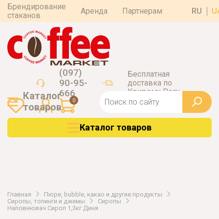
Брендирование
Аренда
Партнерам
RU
U
стаканов
(097)
Бесплатная
90-95-
доставка по
Кривому Рогу
666
Каталог
0
товаров
Каталог товаров
Главная
Пюре, bubble, какао и другие продукты
Сиропы, топинги и джемы
Сиропы
Наповнювач Сироп 1,3кг Диня