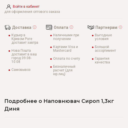
Войти в кабинет
для оформления оптового заказа
Доставка
Оплата
Партнерам
Курьер в
Наличными при
Выгодные
Кривом Роге
получении
условия
доставит завтра
Картами Visa и
Большой
Нова Пошта
Mastercard
ассортимент
доставит в ваш
город 09.08-
Оплата по счету
Гарантия
10.08
качества
Безналичный
Самовывоз
расчет (для
юр.лиц)
Подробнее о Наповнювач Сироп 1,3кг
Диня