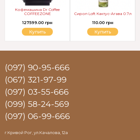
Кофемашина Dr.Coffee
COFFEEZONE
Сироп Loft Кактус-Агава 0.7л
127599.00 грн
110.00 грн
Купить
Купить
(097) 90-95-666
(067) 321-97-99
(097) 03-55-666
(099) 58-24-569
(097) 06-99-666
г.Кривой Рог, ул.Качалова, 12а