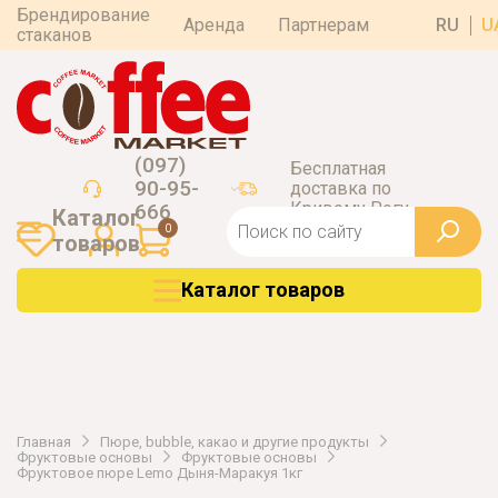
Брендирование
Аренда
Партнерам
RU
U
стаканов
(097)
Бесплатная
90-95-
доставка по
Кривому Рогу
666
Каталог
0
товаров
Каталог товаров
Главная
Пюре, bubble, какао и другие продукты
Фруктовые основы
Фруктовые основы
Фруктовое пюре Lemo Дыня-Маракуя 1кг