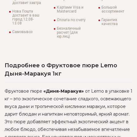
доставит завтра
Картами Visa и
Большой
Нова Пошта
Mastercard
ассортимент
доставит в ваш
город 12.08-
Оплата по счету
Гарантия
13.08
качества
Безналичный
Самовывоз
расчет (для
юр.лиц)
Подробнее о Фруктовое пюре Lemo
Дыня-Маракуя 1кг
Фруктовое пюре
«Диня-Маракуя»
от Lemo в упаковке 1
кг – это экзотическое сочетание сладкого, освежающего
вкуса дыни и тропической кислинки маракуи, которое
дарит блюдам и напиткам неповторимый, яркий аромат.
Это пюре добавляет эффектный экзотический акцент в
любое блюдо, обеспечивая незабываемое впечатление