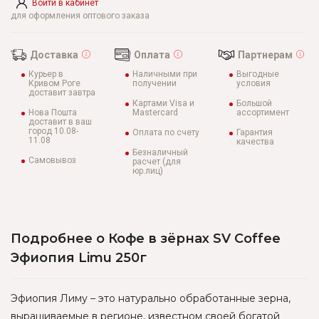
Войти в кабинет
для оформления оптового заказа
Доставка
Оплата
Партнерам
Курьер в
Наличными при
Выгодные
Кривом Роге
получении
условия
доставит завтра
Картами Visa и
Большой
Нова Пошта
Mastercard
ассортимент
доставит в ваш
город 10.08-
Оплата по счету
Гарантия
11.08
качества
Безналичный
Самовывоз
расчет (для
юр.лиц)
Подробнее о Кофе в зёрнах SV Coffee
Эфиопия Limu 250г
Эфиопия Лиму – это натурально обработанные зерна,
выращиваемые в регионе, известном своей богатой