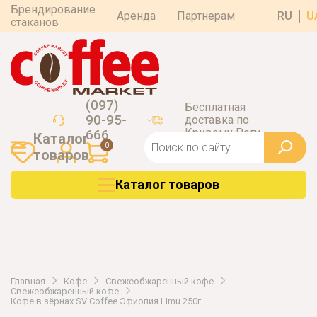
Брендирование
Аренда
Партнерам
RU
U
стаканов
(097)
Бесплатная
90-95-
доставка по
Кривому Рогу
666
Каталог
0
товаров
Каталог товаров
Главная
Кофе
Свежеобжаренный кофе
Свежеобжаренный кофе
Кофе в зёрнах SV Coffee Эфиопия Limu 250г